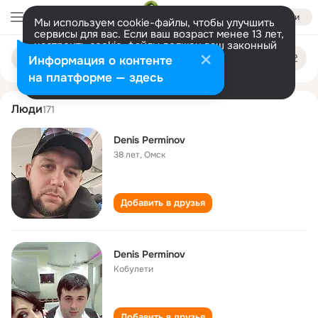
Войти
Мы используем cookie-файлы, чтобы улучшить
сервисы для вас. Если ваш возраст менее 13 лет,
настроить cookie-файлы должен ваш законный
denis perminov
Поиск
представитель.
Больше информации
Информация о контенте
по
людям
Разрешить все
Настроить
на платформе — здесь
Люди
171
Denis Perminov
38 лет
,
Омск
Добавить в друзья
Denis Perminov
Кобулети
Добавить в друзья