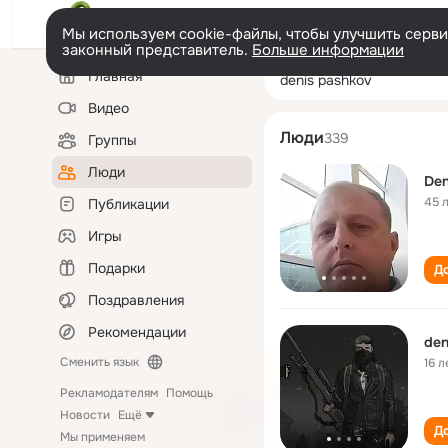
Мы используем cookie-файлы, чтобы улучшить сервис
законный представитель.
Больше информации
Левая
Поиск
Главная
denis pashkov
колонка
по
людям
Видео
Люди
339
Группы
Люди
Den
45 
Публикации
Игры
Подарки
До
Поздравления
Рекомендации
den
Сменить язык
16 л
Рекламодателям
Помощь
Новости
Ещё
До
Мы применяем