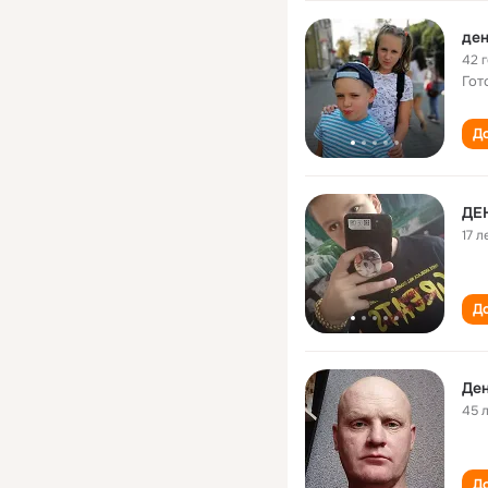
де
42 
Гот
До
ДЕ
17 л
До
Де
45 
До