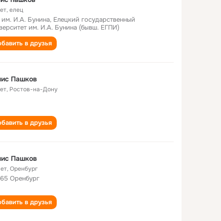
лет
,
елец
 им. И.А. Бунина, Елецкий государственный
верситет им. И.А. Бунина (бывш. ЕГПИ)
бавить в друзья
нис Пашков
лет
,
Ростов-на-Дону
бавить в друзья
нис Пашков
лет
,
Оренбург
65 Оренбург
бавить в друзья