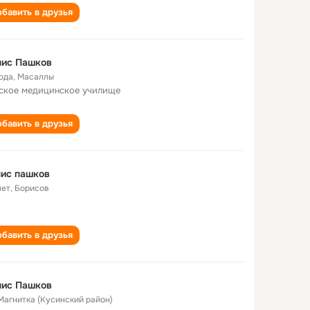
бавить в друзья
нис Пашков
года
,
Масаллы
ское медицинское училище
бавить в друзья
ис пашков
лет
,
Борисов
бавить в друзья
нис Пашков
 Магнитка (Кусинский район)