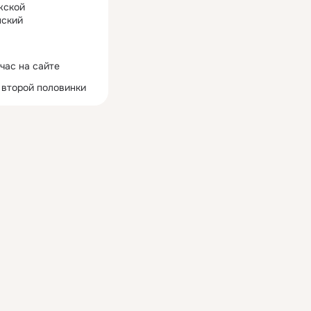
жской
ский
час на сайте
 второй половинки