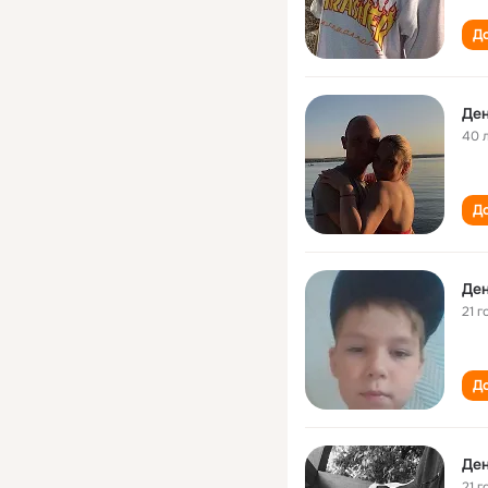
До
Де
40 
До
Де
21 г
До
Де
21 г