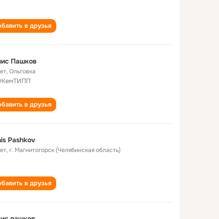
бавить в друзья
нис Пашков
лет
,
Ольговка
ФКемТИПП
бавить в друзья
is Pashkov
лет
,
г. Магнитогорск (Челябинская область)
бавить в друзья
ис пашков