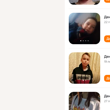
Де
22 
До
Де
19 л
До
Де
27 л