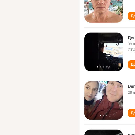
До
Де
39 
СТ
До
Den
29 
До
ден