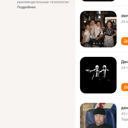
рекомендательные технологии
Подробнее
den
25 
До
Де
24 
До
ден
43 
Тор