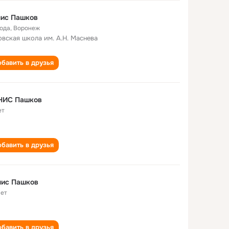
нис Пашков
года
,
Воронеж
овская школа им. А.Н. Маснева
бавить в друзья
НИС Пашков
ет
бавить в друзья
ниc Пашков
лет
бавить в друзья