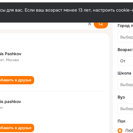
ы для вас. Если ваш возраст менее 13 лет, настроить cooki
Город 
Возрас
is Pashkov
лет
,
Москва
Школа
бавить в друзья
Вуз
is pashkov
ет
Пол
бавить в друзья
Лю