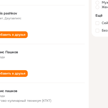
Му
Жен
is pashkov
Ещё
лет
,
Даугавпилс
Сей
Без
бавить в друзья
нис Пашков
года
бавить в друзья
ис пашков
года
гово-кулинарный техникум (КТКТ)