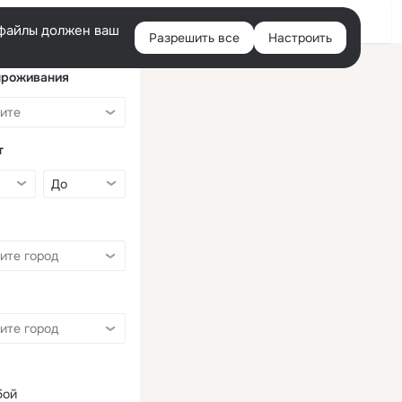
Войти
e-файлы должен ваш
Разрешить все
Настроить
Правая
колонка
проживания
т
бой