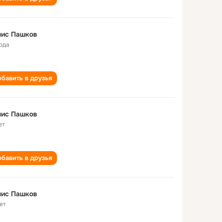
нис Пашков
года
бавить в друзья
нис Пашков
ет
бавить в друзья
нис Пашков
ет