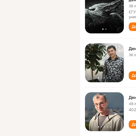
38 
ЕГУ
уни
До
Де
36 
До
Де
48 
402
До