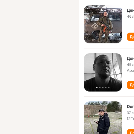
Де
46 
До
Де
45 
Арз
До
Den
37 л
12Г
До