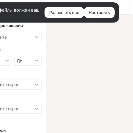
Войти
e-файлы должен ваш
Разрешить все
Настроить
Правая
колонка
проживания
т
бой