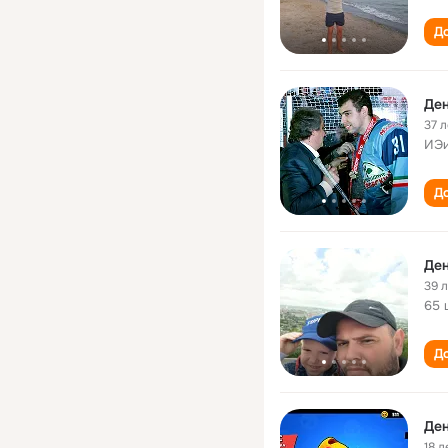
До
Де
37 л
ИЭи
До
Де
39 
65 
До
Де
18 л