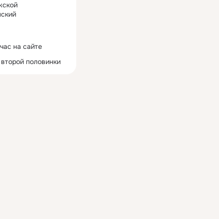
жской
ский
час на сайте
 второй половинки