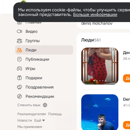
Мы используем cookie-файлы, чтобы улучшить сервис
законный представитель.
Больше информации
Левая
Поиск
Главная
denis molchano
колонка
по
людям
Видео
Люди
561
Группы
Люди
Де
26 
Публикации
Игры
Подарки
До
Поздравления
Рекомендации
Den
Сменить язык
41 г
Рекламодателям
Помощь
Новости
Ещё
До
Мы применяем