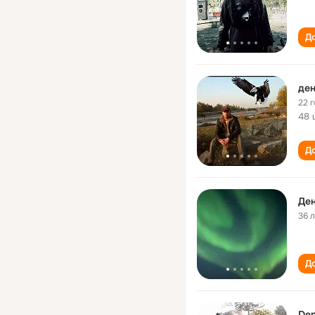
До
ден
22 
48 
До
Де
36 
До
Den