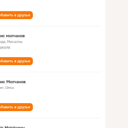
бавить в друзья
ис молчанов
года
,
Масаллы
школа
бавить в друзья
нис Молчанов
лет
,
Омск
бавить в друзья
is Molchanov