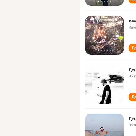
ден
Кам
До
Де
42 
До
Де
35 