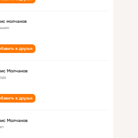
ис молчанов
ышин
бавить в друзья
нис Молчанов
года
бавить в друзья
нис Молчанов
лет