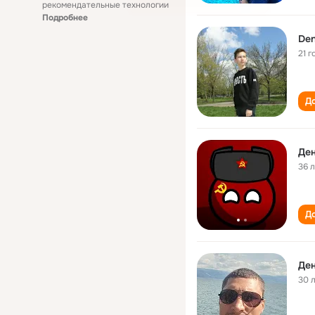
рекомендательные технологии
Подробнее
Den
21 г
До
Де
36 
До
Де
30 