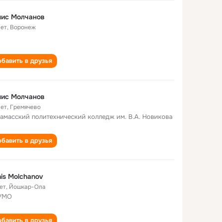
нис Молчанов
лет
,
Воронеж
бавить в друзья
нис Молчанов
лет
,
Гремячево
амасский политехнический колледж им. В.А. Новикова
бавить в друзья
is Molchanov
ет
,
Йошкар-Ола
УМО
бавить в друзья