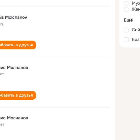
Му
Жен
is Molchanov
Ещё
од
Сей
Без
бавить в друзья
нис Молчанов
лет
бавить в друзья
нис Молчанов
лет