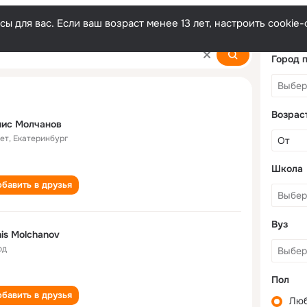
ы для вас. Если ваш возраст менее 13 лет, настроить cooki
v
Город 
Возрас
нис Молчанов
лет
,
Екатеринбург
Школа
бавить в друзья
Вуз
is Molchanov
од
Пол
бавить в друзья
Лю