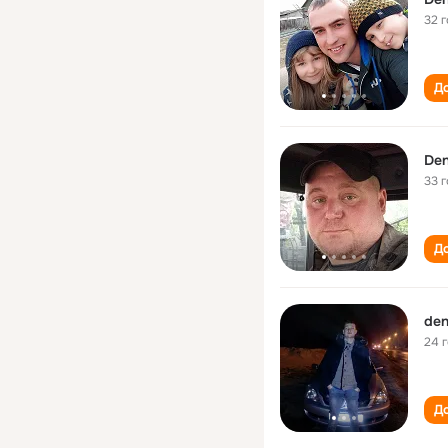
32 
До
Den
33 
До
den
24 
До