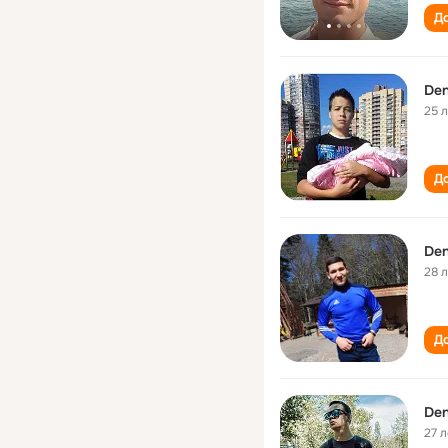
До
Den
25 
До
Den
28 
До
Den
27 л