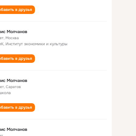
бавить в друзья
нис Молчанов
ет
,
Москва
К, Институт экономики и культуры
бавить в друзья
нис Молчанов
лет
,
Саратов
школа
бавить в друзья
нис Молчанов
ет