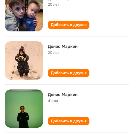
20 лет
Добавить в друзья
Денис Маркин
20 лет
Добавить в друзья
Денис Маркин
41 год
Добавить в друзья