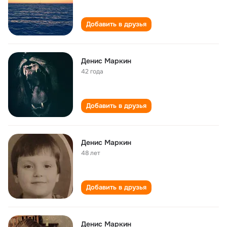
Добавить в друзья
Денис Маркин
42 года
Добавить в друзья
Денис Маркин
48 лет
Добавить в друзья
Денис Маркин