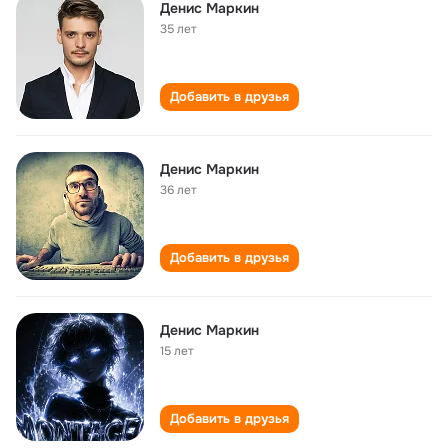
Денис Маркин
35 лет
Добавить в друзья
Денис Маркин
36 лет
Добавить в друзья
Денис Маркин
15 лет
Добавить в друзья