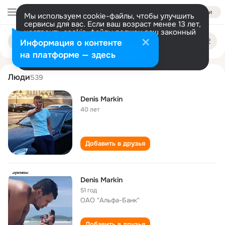
Войти
Мы используем cookie-файлы, чтобы улучшить
сервисы для вас. Если ваш возраст менее 13 лет,
настроить cookie-файлы должен ваш законный
denis markin
Поиск
представитель.
Больше информации
Информация о контенте
по
людям
Разрешить все
Настроить
на платформе — здесь
Люди
539
Denis Markin
40 лет
Добавить в друзья
Denis Markin
51 год
ОАО "Альфа-Банк"
Добавить в друзья