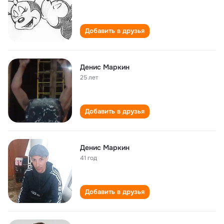
Добавить в друзья
Денис Маркин
25 лет
Добавить в друзья
Денис Маркин
41 год
Добавить в друзья