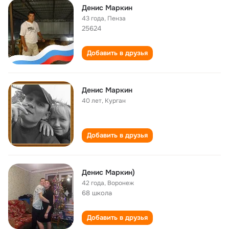
Денис Маркин
43 года
,
Пенза
25624
Добавить в друзья
Денис Маркин
40 лет
,
Курган
Добавить в друзья
Денис Маркин)
42 года
,
Воронеж
68 школа
Добавить в друзья