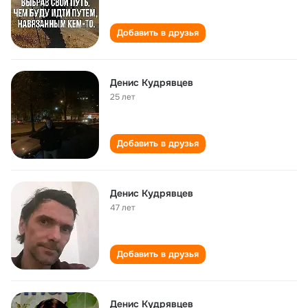
Добавить в друзья
Денис Кудрявцев
25 лет
Добавить в друзья
Денис Кудрявцев
47 лет
Добавить в друзья
Денис Кудрявцев