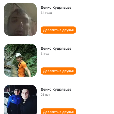
Денис Кудрявцев
34 года
Добавить в друзья
Денис Кудрявцев
31 год
Добавить в друзья
Денис Кудрявцев
26 лет
Добавить в друзья