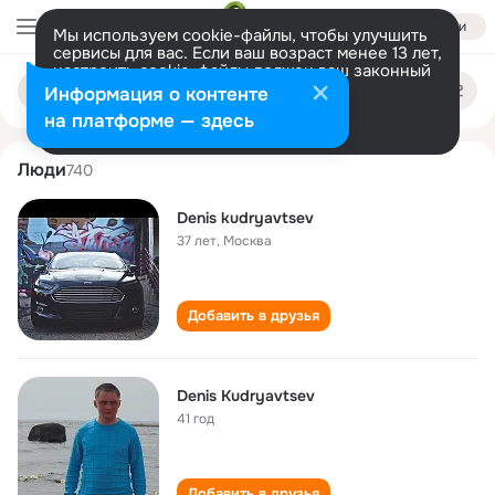
Войти
Мы используем cookie-файлы, чтобы улучшить
сервисы для вас. Если ваш возраст менее 13 лет,
настроить cookie-файлы должен ваш законный
denis kudryavtsev
Поиск
представитель.
Больше информации
Информация о контенте
по
людям
Разрешить все
Настроить
на платформе — здесь
Люди
740
Denis kudryavtsev
37 лет
,
Москва
Добавить в друзья
Denis Kudryavtsev
41 год
Добавить в друзья