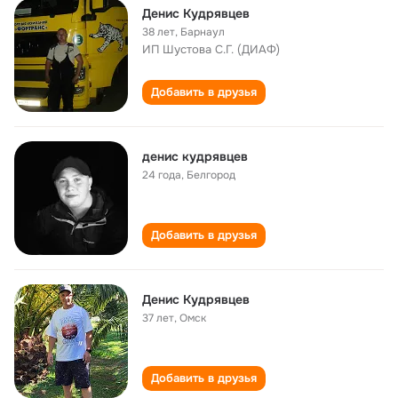
Денис Кудрявцев
38 лет
,
Барнаул
ИП Шустова С.Г. (ДИАФ)
Добавить в друзья
денис кудрявцев
24 года
,
Белгород
Добавить в друзья
Денис Кудрявцев
37 лет
,
Омск
Добавить в друзья