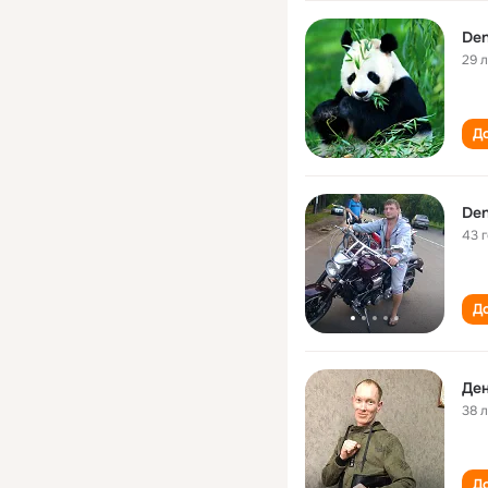
Den
29 
До
Den
43 
До
Де
38 
До