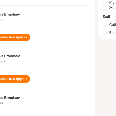
Му
Жен
is Ermolaev
Ещё
лет
Сей
Без
бавить в друзья
is Ermolaev
года
бавить в друзья
is Ermolaev
лет