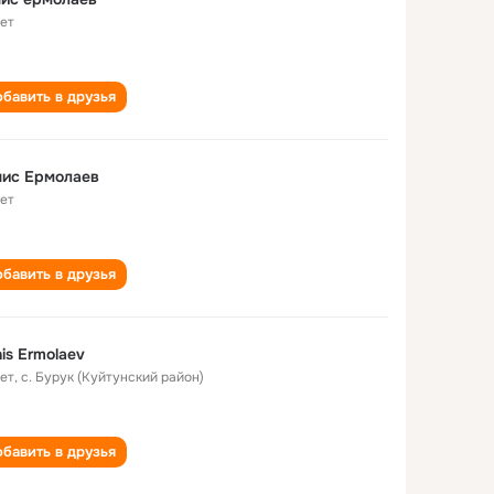
лет
бавить в друзья
нис Ермолаев
лет
бавить в друзья
is Ermolaev
лет
,
с. Бурук (Куйтунский район)
бавить в друзья