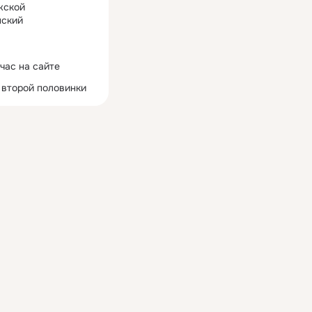
жской
ский
час на сайте
 второй половинки