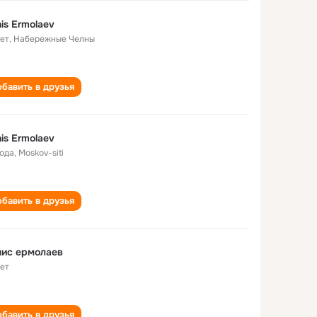
is Ermolaev
лет
,
Набережные Челны
бавить в друзья
is Ermolaev
года
,
Moskov-siti
бавить в друзья
нис ермолаев
лет
бавить в друзья