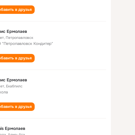
бавить в друзья
нис Ермолаев
лет
,
Петропавловск
 "Петропавловск Кондитер"
бавить в друзья
нис Ермолаев
лет
,
Екабпилс
кола
бавить в друзья
is Ермолаев
года
,
Алма-Ата