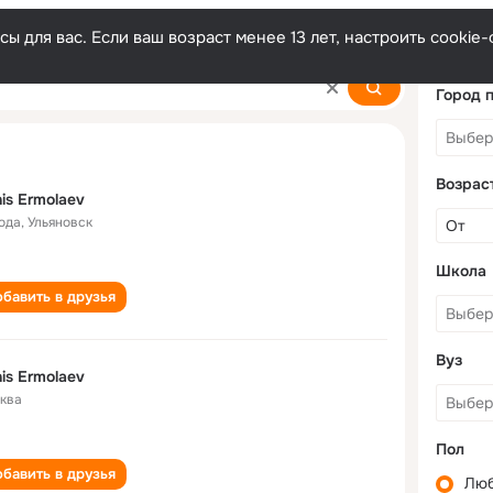
ы для вас. Если ваш возраст менее 13 лет, настроить cooki
Город 
Возрас
is Ermolaev
года
,
Ульяновск
Школа
бавить в друзья
Вуз
is Ermolaev
ква
Пол
бавить в друзья
Лю