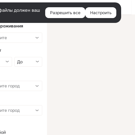
Войти
e-файлы должен ваш
Разрешить все
Настроить
Правая
колонка
проживания
т
бой