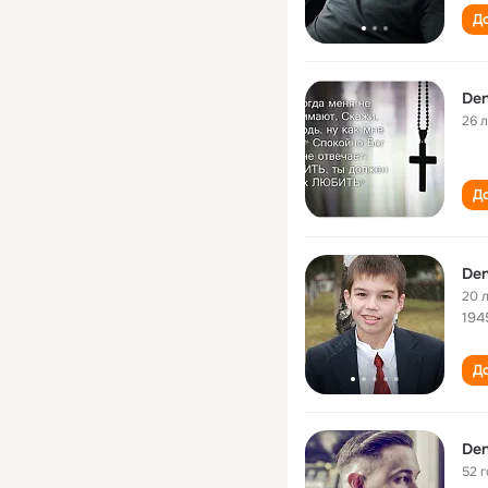
До
Den
26 
До
Den
20 
194
До
Den
52 