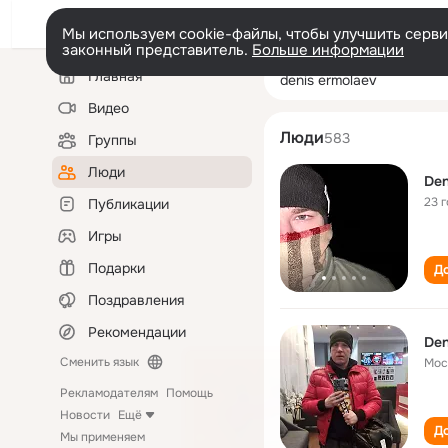
Мы используем cookie-файлы, чтобы улучшить сервис
законный представитель.
Больше информации
Левая
Поиск
Главная
denis ermolaev
колонка
по
людям
Видео
Люди
583
Группы
Люди
Den
23 
Публикации
Игры
Подарки
До
Поздравления
Рекомендации
Den
Сменить язык
Мос
Рекламодателям
Помощь
Новости
Ещё
До
Мы применяем