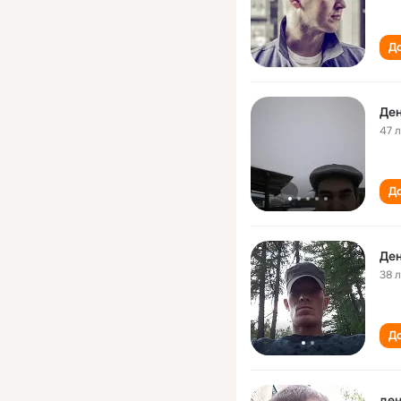
До
Ден
47 
До
Де
38 
До
ден