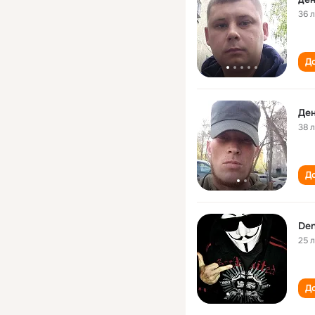
36 
До
Де
38 
До
Den
25 
До