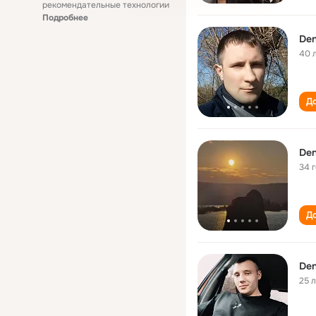
рекомендательные технологии
Подробнее
Den
40 
До
Den
34 
До
Den
25 