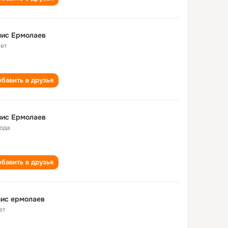
нис Ермолаев
лет
бавить в друзья
нис Ермолаев
года
бавить в друзья
ис ермолаев
ет