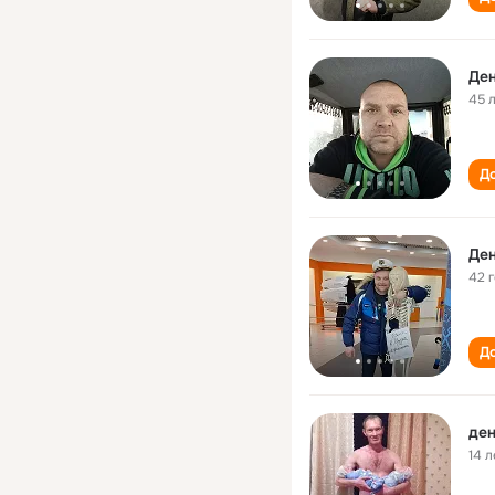
Де
45 
До
Де
42 
До
ден
14 л