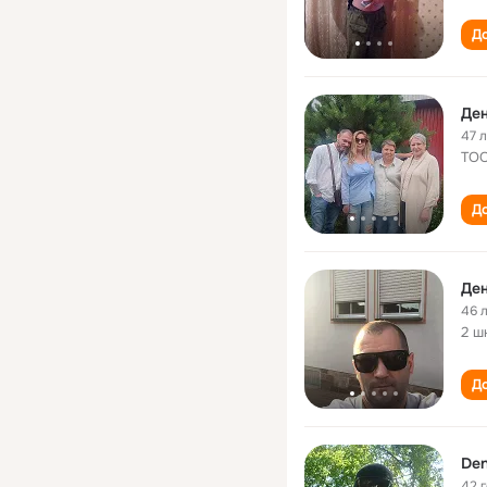
До
Де
47 
ТОО
До
Де
46 
2 ш
До
Den
42 