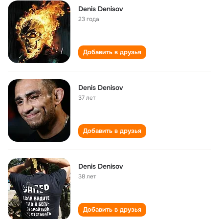
Denis Denisov
23 года
Добавить в друзья
Denis Denisov
37 лет
Добавить в друзья
Denis Denisov
38 лет
Добавить в друзья