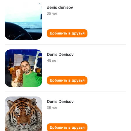
denis denisov
35 лет
Добавить в друзья
Denis Denisov
45 лет
Добавить в друзья
Denis Denisov
38 лет
Добавить в друзья