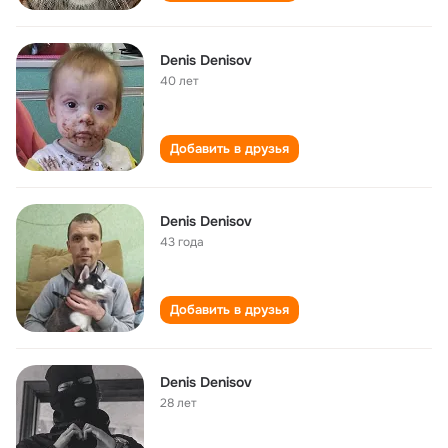
Denis Denisov
40 лет
Добавить в друзья
Denis Denisov
43 года
Добавить в друзья
Denis Denisov
28 лет