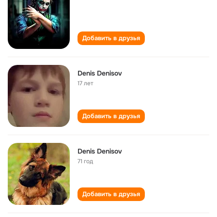
Добавить в друзья
Denis Denisov
17 лет
Добавить в друзья
Denis Denisov
71 год
Добавить в друзья