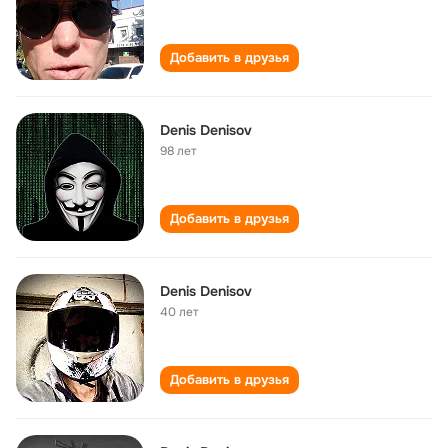
Добавить в друзья
Denis Denisov
98 лет
Добавить в друзья
Denis Denisov
40 лет
Добавить в друзья