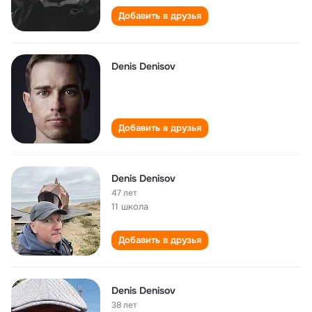
Добавить в друзья
Denis Denisov
Добавить в друзья
Denis Denisov
47 лет
11 школа
Добавить в друзья
Denis Denisov
38 лет