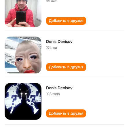
39 лет
Добавить в друзья
Denis Denisov
101 год
Добавить в друзья
Denis Denisov
103 года
Добавить в друзья