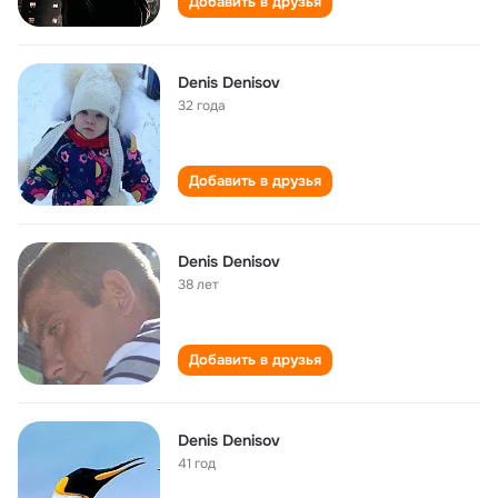
Добавить в друзья
Denis Denisov
32 года
Добавить в друзья
Denis Denisov
38 лет
Добавить в друзья
Denis Denisov
41 год