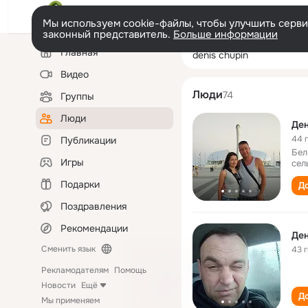
Мы используем cookie-файлы, чтобы улучшить сервис
законный представитель.
Больше информации
Левая
Поиск
Главная
denis chupin
колонка
по
людям
Видео
Люди
74
Группы
Люди
Ден
44 
Публикации
Бел
Игры
сел
Подарки
До
Поздравления
Рекомендации
Ден
Сменить язык
43 
Рекламодателям
Помощь
Новости
Ещё
До
Мы применяем