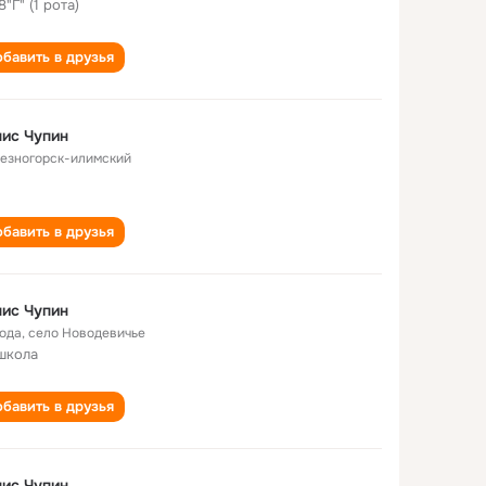
8"Г" (1 рота)
бавить в друзья
ис Чупин
езногорск-илимский
бавить в друзья
ис Чупин
года
,
село Новодевичье
школа
бавить в друзья
ис Чупин