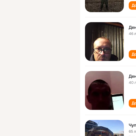
До
Ден
46 
До
Ден
40 
До
Чуп
65 