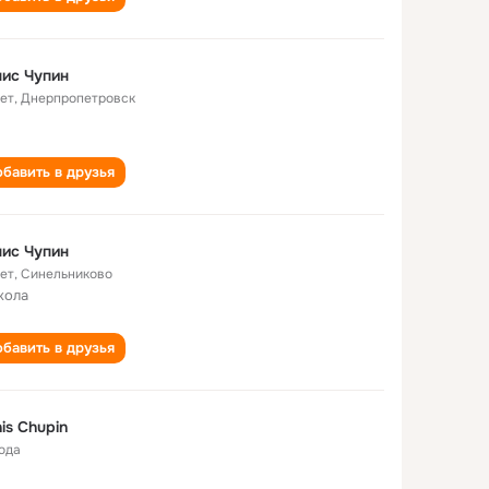
ис Чупин
лет
,
Днерпропетровск
бавить в друзья
ис Чупин
лет
,
Синельниково
кола
бавить в друзья
is Chupin
года