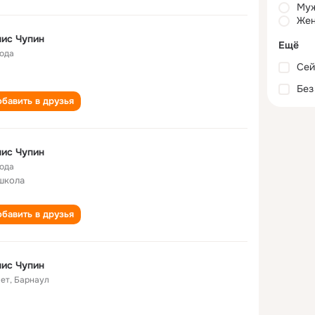
Му
Жен
ис Чупин
Ещё
года
Сей
Без
бавить в друзья
ис Чупин
года
школа
бавить в друзья
ис Чупин
лет
,
Барнаул