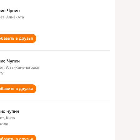
ис Чупин
лет
,
Алма-Ата
бавить в друзья
ис Чупин
ет
,
Усть-Каменогорск
ТУ
бавить в друзья
ис чупин
лет
,
Киев
кола
бавить в друзья