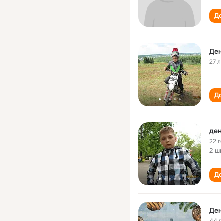
До
Ден
27 л
До
ден
22 
2 ш
До
Ден
44 