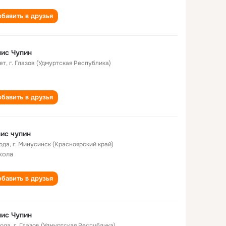
бавить в друзья
ис Чупин
ет
,
г. Глазов (Удмуртская Республика)
бавить в друзья
ис чупин
года
,
г. Минусинск (Красноярский край)
кола
бавить в друзья
ис Чупин
года
,
г. Глазов (Удмуртская Республика)