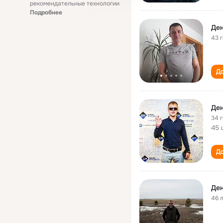
рекомендательные технологии
Подробнее
Ден
43 
До
Ден
34 
45 
До
Ден
46 