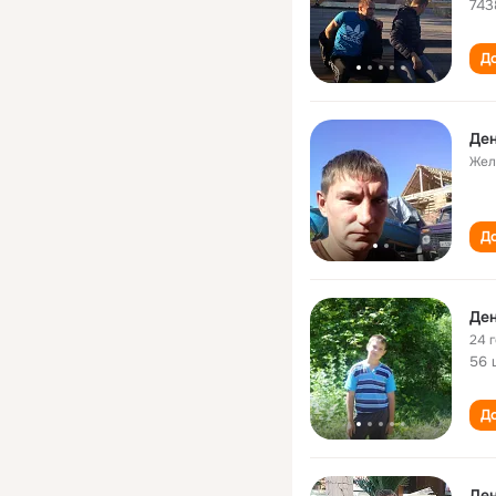
743
До
Ден
Жел
До
Ден
24 
56 
До
Ден