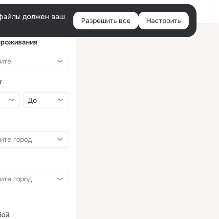
Войти
e-файлы должен ваш
Разрешить все
Настроить
Правая
колонка
проживания
т
бой