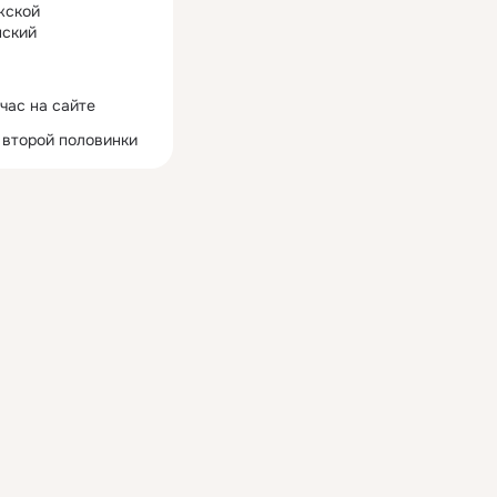
жской
ский
час на сайте
 второй половинки