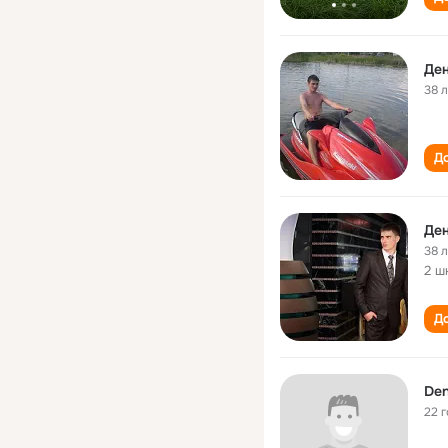
Ден
38 
До
Ден
38 
2 ш
До
Den
22 