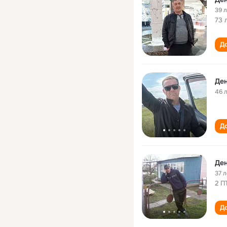
39 
73 
До
Ден
46 
До
Ден
37 л
2 П
До