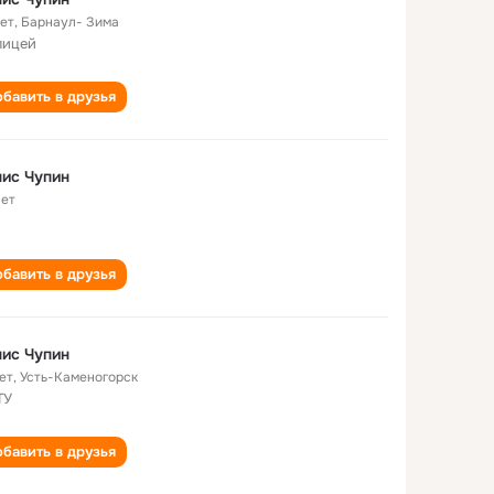
лет
,
Барнаул- Зима
лицей
бавить в друзья
ис Чупин
лет
бавить в друзья
ис Чупин
ет
,
Усть-Каменогорск
ТУ
бавить в друзья