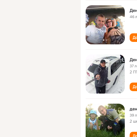
Ден
46 
До
Ден
37 л
2 П
До
ден
39 
2 ш
До