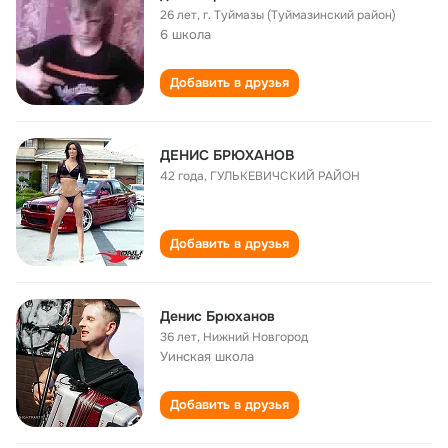
26 лет
,
г. Туймазы (Туймазинский район)
6 школа
Добавить в друзья
ДЕНИС БРЮХАНОВ
42 года
,
ГУЛЬКЕВИЧСКИЙ РАЙОН
Добавить в друзья
Денис Брюханов
36 лет
,
Нижний Новгород
Уинская школа
Добавить в друзья