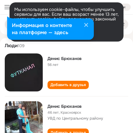
Войти
Мы используем cookie-файлы, чтобы улучшить
сервисы для вас. Если ваш возраст менее 13 лет,
настроить cookie-файлы должен ваш законный
denis bryukhanov
Поиск
представитель.
Больше информации
Информация о контенте
по
людям
Разрешить все
Настроить
на платформе — здесь
Люди
109
Денис Брюханов
56 лет
Добавить в друзья
Денис Брюханов
46 лет
,
Красноярск
УВД по Центральному району
Добавить в друзья