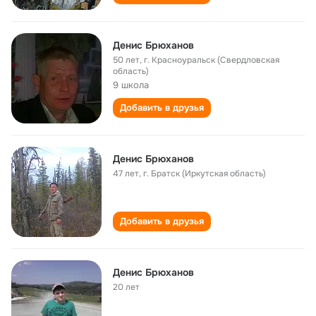
Денис Брюханов
50 лет
,
г. Красноуральск (Свердловская
область)
9 школа
Добавить в друзья
Денис Брюханов
47 лет
,
г. Братск (Иркутская область)
Добавить в друзья
Денис Брюханов
20 лет