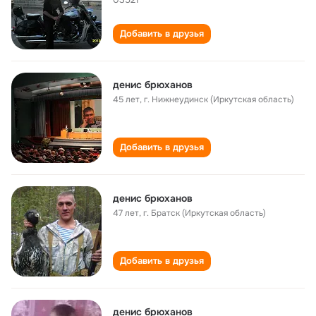
Добавить в друзья
денис брюханов
45 лет
,
г. Нижнеудинск (Иркутская область)
Добавить в друзья
денис брюханов
47 лет
,
г. Братск (Иркутская область)
Добавить в друзья
денис брюханов