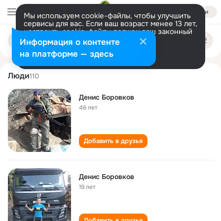
Войти
Мы используем cookie-файлы, чтобы улучшить
сервисы для вас. Если ваш возраст менее 13 лет,
настроить cookie-файлы должен ваш законный
denis borovkov
Поиск
представитель.
Больше информации
Информация о контенте
по
людям
Разрешить все
Настроить
на платформе — здесь
Люди
110
Денис Боровков
46 лет
Добавить в друзья
Денис Боровков
19 лет
Добавить в друзья