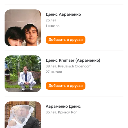
Денис Авраменко
25 лет
1 школа
Добавить в друзья
Денис Kremser (Авраменко)
38 лет
,
Preußisch Oldendorf
27 школа
Добавить в друзья
Авраменко Денис
35 лет
,
Кривой Рог