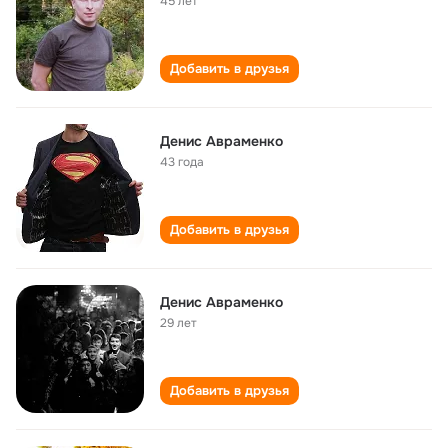
45 лет
Добавить в друзья
Денис Авраменко
43 года
Добавить в друзья
Денис Авраменко
29 лет
Добавить в друзья