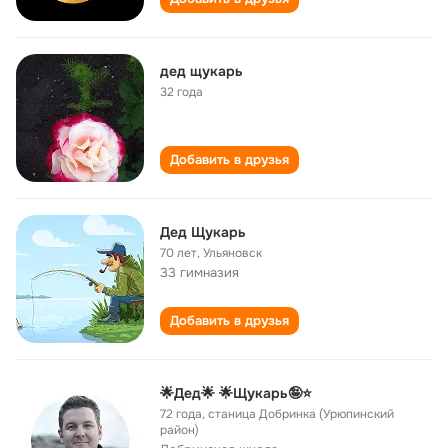
дед щукарь
32 года
Добавить в друзья
Дед Щукарь
70 лет
,
Ульяновск
33 гимназия
Добавить в друзья
🌟Дед🌟 🌟Щукарь🤪⭐
72 года
,
станица Добринка (Урюпинский
район)