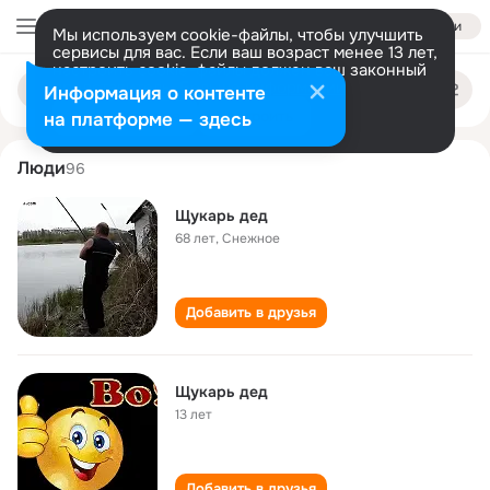
Войти
Мы используем cookie-файлы, чтобы улучшить
сервисы для вас. Если ваш возраст менее 13 лет,
настроить cookie-файлы должен ваш законный
ded schukar
Поиск
представитель.
Больше информации
Информация о контенте
по
людям
Разрешить все
Настроить
на платформе — здесь
Люди
96
Щукарь дед
68 лет
,
Снежное
Добавить в друзья
Щукарь дед
13 лет
Добавить в друзья