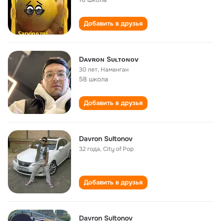
Добавить в друзья
Dᴀᴠʀᴏɴ Sᴜʟᴛᴏɴᴏᴠ
30 лет
,
Наманган
58 школа
Добавить в друзья
Davron Sultonov
32 года
,
City of Pop
Добавить в друзья
Davron Sultonov