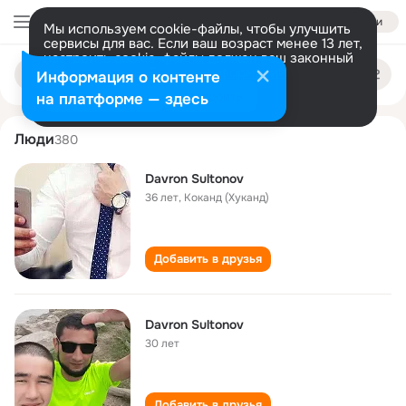
Войти
Мы используем cookie-файлы, чтобы улучшить
сервисы для вас. Если ваш возраст менее 13 лет,
настроить cookie-файлы должен ваш законный
davron sultonov
Поиск
представитель.
Больше информации
Информация о контенте
по
людям
Разрешить все
Настроить
на платформе — здесь
Люди
380
Davron Sultonov
36 лет
,
Коканд (Хуканд)
Добавить в друзья
Davron Sultonov
30 лет
Добавить в друзья