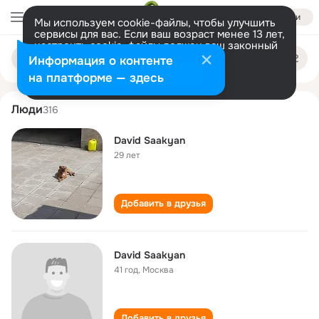
Войти
Мы используем cookie-файлы, чтобы улучшить
сервисы для вас. Если ваш возраст менее 13 лет,
настроить cookie-файлы должен ваш законный
david saakyan
Поиск
представитель.
Больше информации
Информация о контенте
по
людям
Разрешить все
Настроить
на платформе — здесь
Люди
316
David Saakyan
29 лет
Добавить в друзья
David Saakyan
41 год
,
Москва
Добавить в друзья