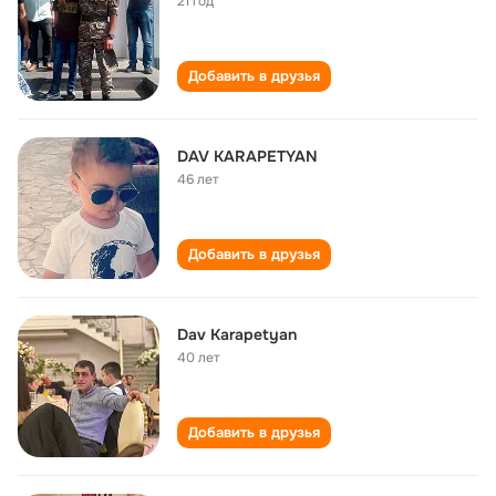
21 год
Добавить в друзья
DAV KARAPETYAN
46 лет
Добавить в друзья
Dav Karapetyan
40 лет
Добавить в друзья