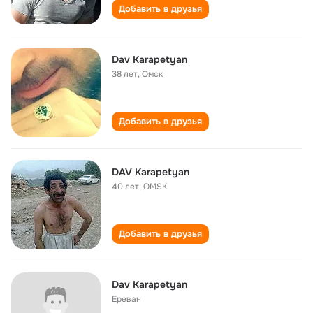
Добавить в друзья
Dav Karapetyan
38 лет
,
Омск
Добавить в друзья
DAV Karapetyan
40 лет
,
OMSK
Добавить в друзья
Dav Karapetyan
Ереван