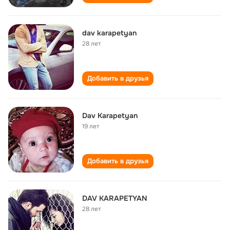
dav karapetyan
28 лет
Добавить в друзья
Dav Karapetyan
19 лет
Добавить в друзья
DAV KARAPETYAN
28 лет