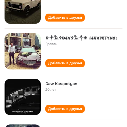
Добавить в друзья
♕༒𓅓✞D҉A҉V҉✞𓅓༒♕ K҉A҉R҉A҉P҉E҉T҉Y҉A҉N҉
Ереван
Добавить в друзья
Daw Karapetyan
20 лет
Добавить в друзья