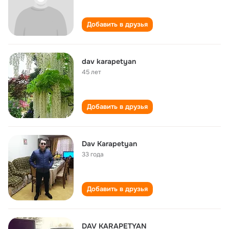
Добавить в друзья
dav karapetyan
45 лет
Добавить в друзья
Dav Karapetyan
33 года
Добавить в друзья
DAV KARAPETYAN