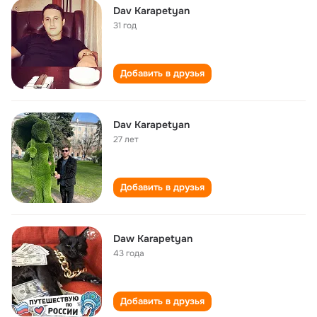
Dav Karapetyan
31 год
Добавить в друзья
Dav Karapetyan
27 лет
Добавить в друзья
Daw Karapetyan
43 года
Добавить в друзья