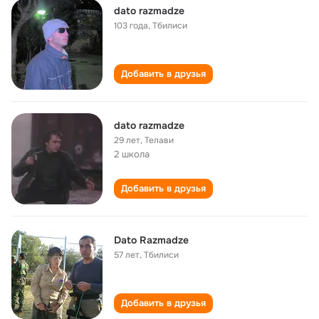
dato razmadze
103 года
,
Тбилиси
Добавить в друзья
dato razmadze
29 лет
,
Телави
2 школа
Добавить в друзья
Dato Razmadze
57 лет
,
Тбилиси
Добавить в друзья