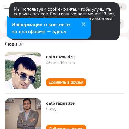
Войти
Мы используем cookie-файлы, чтобы улучшить
сервисы для вас. Если ваш возраст менее 13 лет,
настроить cookie-файлы должен ваш законный
dato razmadze
Поиск
представитель.
Больше информации
Информация о контенте
по
людям
Разрешить все
Настроить
на платформе — здесь
Люди
134
dato razmadze
43 года
,
Тбилиси
Добавить в друзья
dato razmadze
51 год
Добавить в друзья