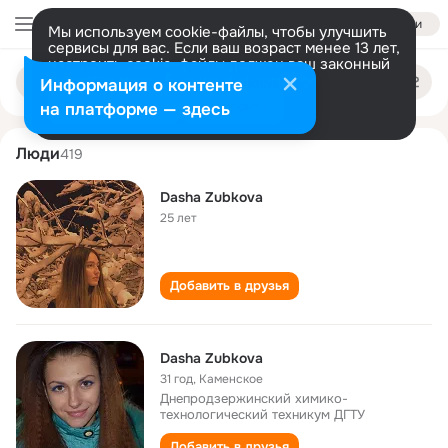
Войти
Мы используем cookie-файлы, чтобы улучшить
сервисы для вас. Если ваш возраст менее 13 лет,
настроить cookie-файлы должен ваш законный
dasha zubkova
Поиск
представитель.
Больше информации
Информация о контенте
по
людям
Разрешить все
Настроить
на платформе — здесь
Люди
419
Dasha Zubkova
25 лет
Добавить в друзья
Dasha Zubkova
31 год
,
Каменское
Днепродзержинский химико-
технологический техникум ДГТУ
Добавить в друзья