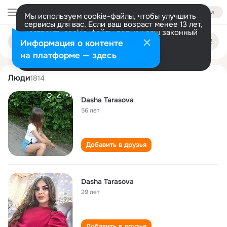
Войти
Мы используем cookie-файлы, чтобы улучшить
сервисы для вас. Если ваш возраст менее 13 лет,
настроить cookie-файлы должен ваш законный
dasha tarasova
Поиск
представитель.
Больше информации
Информация о контенте
по
людям
Разрешить все
Настроить
на платформе — здесь
Люди
1814
Dasha Tarasova
56 лет
Добавить в друзья
Dasha Tarasova
29 лет
Добавить в друзья