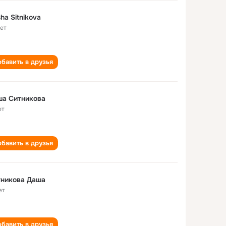
ha Sitnikova
лет
бавить в друзья
ша Ситникова
ет
бавить в друзья
тникова Даша
ет
бавить в друзья