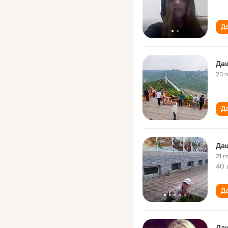
До
Да
23 
До
21 г
40 
До
Да