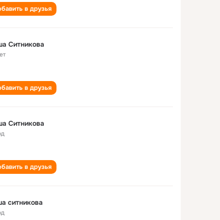
бавить в друзья
ша Ситникова
ет
бавить в друзья
ша Ситникова
од
бавить в друзья
а ситникова
од