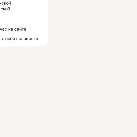
жской
ский
час на сайте
 второй половинки