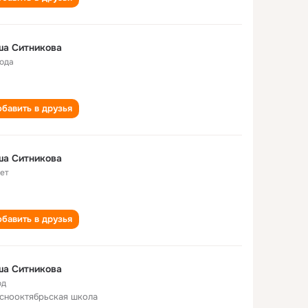
ша Ситникова
года
бавить в друзья
ша Ситникова
лет
бавить в друзья
ша Ситникова
од
снооктябрьская школа