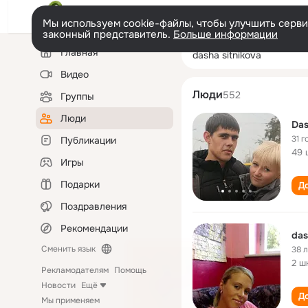
Мы используем cookie-файлы, чтобы улучшить сервис
законный представитель.
Больше информации
Левая
Поиск
Главная
dasha sitnikova
колонка
по
людям
Видео
Люди
552
Группы
Люди
Das
31 г
Публикации
49 
Игры
Подарки
До
Поздравления
Рекомендации
das
Сменить язык
38 
2 ш
Рекламодателям
Помощь
Новости
Ещё
До
Мы применяем