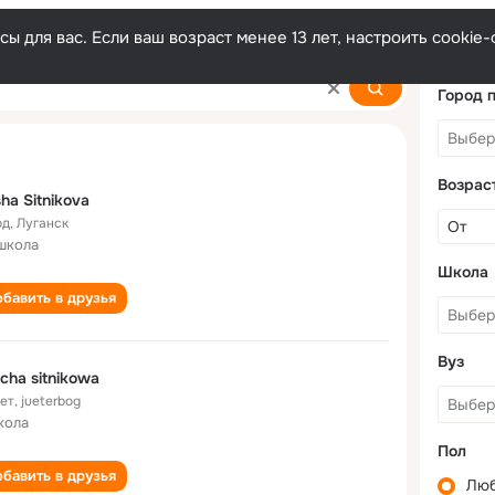
ы для вас. Если ваш возраст менее 13 лет, настроить cooki
Город 
Возрас
ha Sitnikova
од
,
Луганск
школа
Школа
бавить в друзья
Вуз
cha sitnikowa
лет
,
jueterbog
кола
Пол
бавить в друзья
Лю