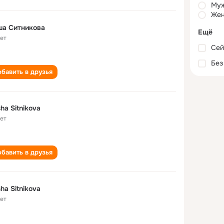
Му
Жен
ша Ситникова
Ещё
лет
Сей
Без
бавить в друзья
ha Sitnikova
лет
бавить в друзья
ha Sitnikova
лет