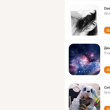
Das
26 
До
Да
17 л
До
Си
19 л
До