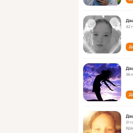
Да
42 
До
Да
36 
До
Да
21 г
Кра