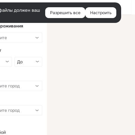
Войти
e-файлы должен ваш
Разрешить все
Настроить
Правая
колонка
проживания
т
бой