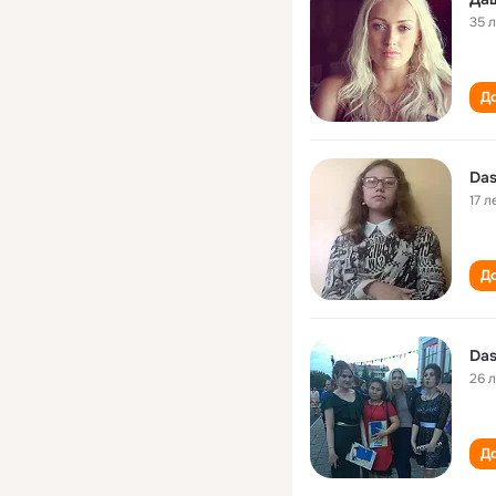
35 
До
Das
17 л
До
Das
26 
До