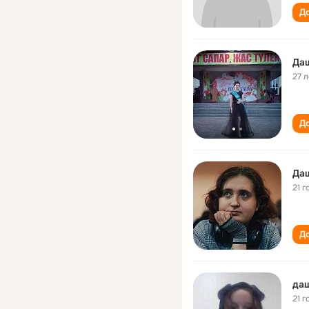
До
Да
27 л
До
Да
21 г
До
даш
21 г