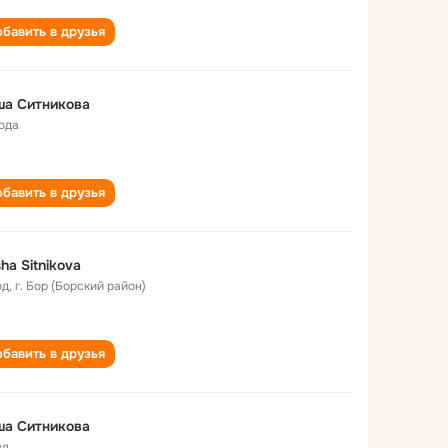
бавить в друзья
ша Ситникова
года
бавить в друзья
ha Sitnikova
од
,
г. Бор (Борский район)
бавить в друзья
ша Ситникова
од