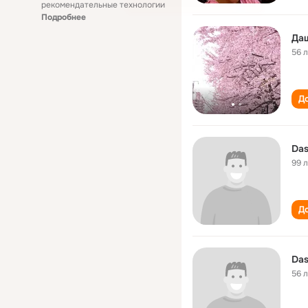
рекомендательные технологии
Подробнее
Да
56 
До
Das
99 
До
Das
56 