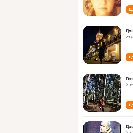
До
Да
23 
До
Das
21 г
До
Да
21 г