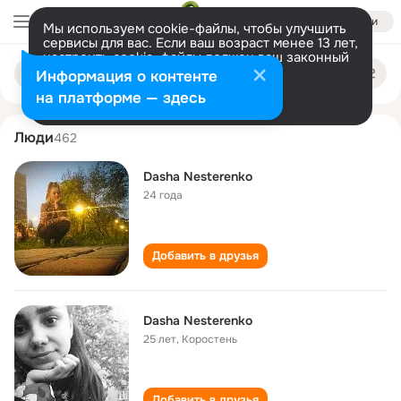
Войти
Мы используем cookie-файлы, чтобы улучшить
сервисы для вас. Если ваш возраст менее 13 лет,
настроить cookie-файлы должен ваш законный
dasha nesterenko
Поиск
представитель.
Больше информации
Информация о контенте
по
людям
Разрешить все
Настроить
на платформе — здесь
Люди
462
Dasha Nesterenko
24 года
Добавить в друзья
Dasha Nesterenko
25 лет
,
Коростень
Добавить в друзья