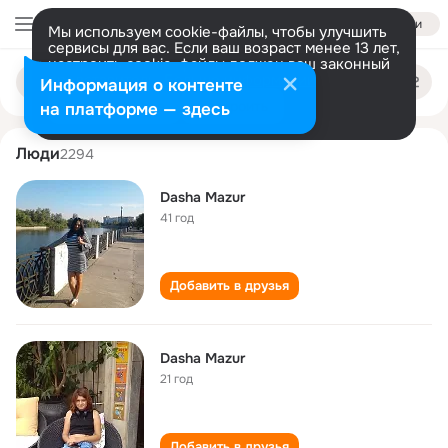
Войти
Мы используем cookie-файлы, чтобы улучшить
сервисы для вас. Если ваш возраст менее 13 лет,
настроить cookie-файлы должен ваш законный
dasha mazur
Поиск
представитель.
Больше информации
Информация о контенте
по
людям
Разрешить все
Настроить
на платформе — здесь
Люди
2294
Dasha Mazur
41 год
Добавить в друзья
Dasha Mazur
21 год
Добавить в друзья