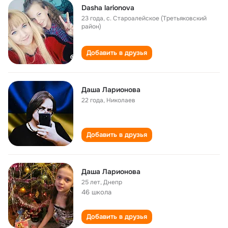
Dasha larionova
23 года
,
с. Староалейское (Третьяковский
район)
Добавить в друзья
Даша Ларионова
22 года
,
Николаев
Добавить в друзья
Даша Ларионова
25 лет
,
Днепр
46 школа
Добавить в друзья