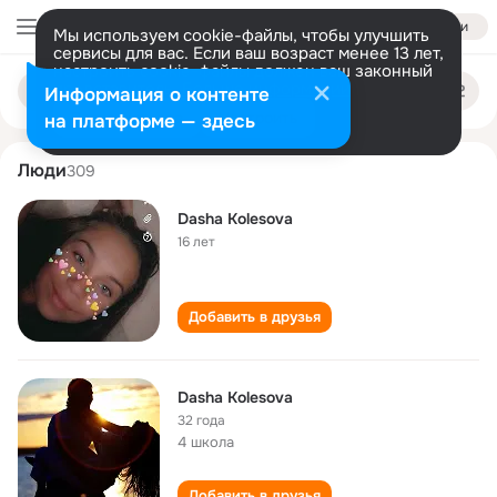
Войти
Мы используем cookie-файлы, чтобы улучшить
сервисы для вас. Если ваш возраст менее 13 лет,
настроить cookie-файлы должен ваш законный
dasha kolesova
Поиск
представитель.
Больше информации
Информация о контенте
по
людям
Разрешить все
Настроить
на платформе — здесь
Люди
309
Dasha Kolesova
16 лет
Добавить в друзья
Dasha Kolesova
32 года
4 школа
Добавить в друзья