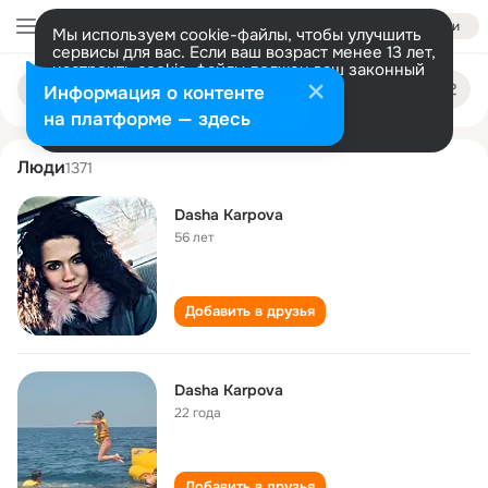
Войти
Мы используем cookie-файлы, чтобы улучшить
сервисы для вас. Если ваш возраст менее 13 лет,
настроить cookie-файлы должен ваш законный
dasha karpova
Поиск
представитель.
Больше информации
Информация о контенте
по
людям
Разрешить все
Настроить
на платформе — здесь
Люди
1371
Dasha Karpova
56 лет
Добавить в друзья
Dasha Karpova
22 года
Добавить в друзья