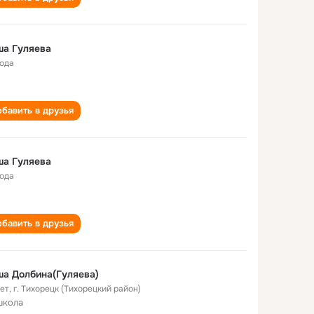
ша Гуляева
года
бавить в друзья
ша Гуляева
года
бавить в друзья
а Долбина(Гуляева)
лет
,
г. Тихорецк (Тихорецкий район)
школа