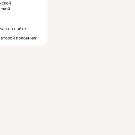
жской
ский
час на сайте
 второй половинки