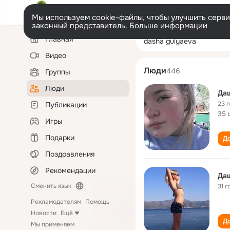
Мы используем cookie-файлы, чтобы улучшить сервис
законный представитель.
Больше информации
Левая
Поиск
Главная
dasha gulyaeva
колонка
по
людям
Видео
Люди
446
Группы
Люди
Да
23 
Публикации
35 
Игры
Подарки
До
Поздравления
Рекомендации
Да
Сменить язык
31 г
Рекламодателям
Помощь
Новости
Ещё
До
Мы применяем