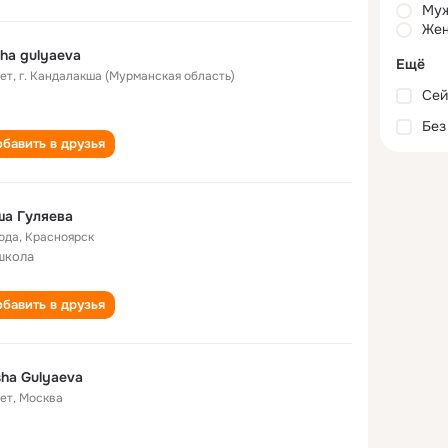
Му
Жен
ha gulyaeva
Ещё
лет
,
г. Кандалакша (Мурманская область)
Сей
Без
бавить в друзья
ша Гуляева
года
,
Красноярск
школа
бавить в друзья
ha Gulyaeva
лет
,
Москва