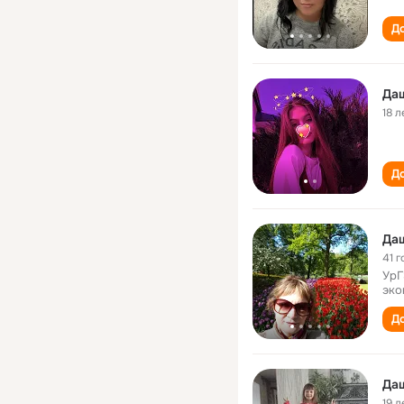
До
Да
18 л
До
Даш
41 г
УрГ
эко
До
Да
19 л