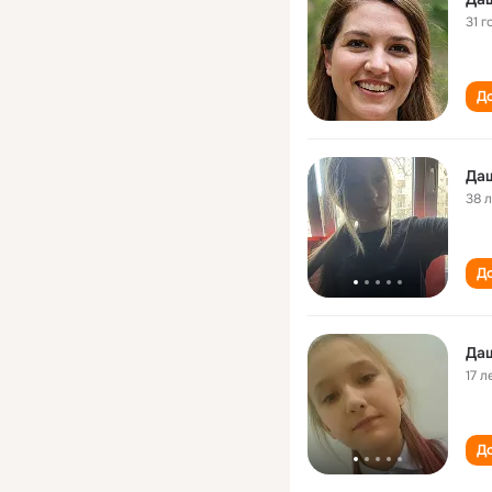
31 г
До
Да
38 
До
Да
17 л
До