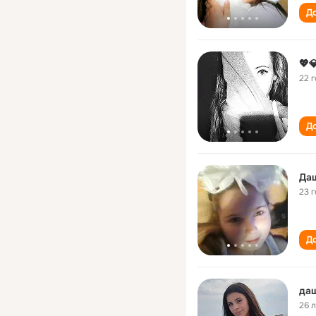
До
💖
22 
До
Да
23 
До
даш
26 