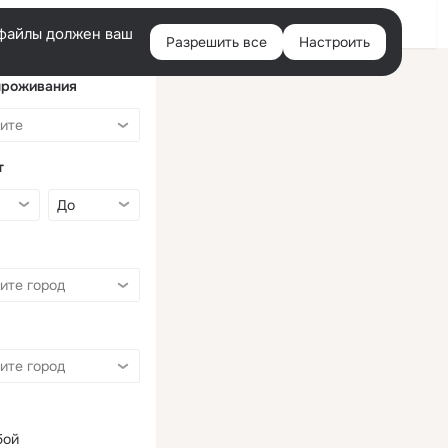
Войти
e-файлы должен ваш
Разрешить все
Настроить
Правая
колонка
проживания
т
бой