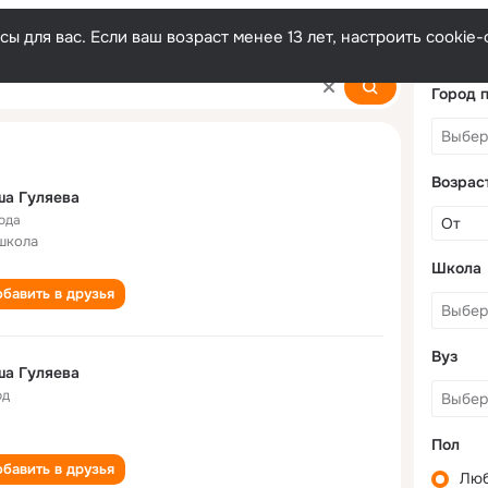
ы для вас. Если ваш возраст менее 13 лет, настроить cooki
Город 
Возрас
ша Гуляева
года
школа
Школа
бавить в друзья
Вуз
ша Гуляева
од
Пол
бавить в друзья
Лю