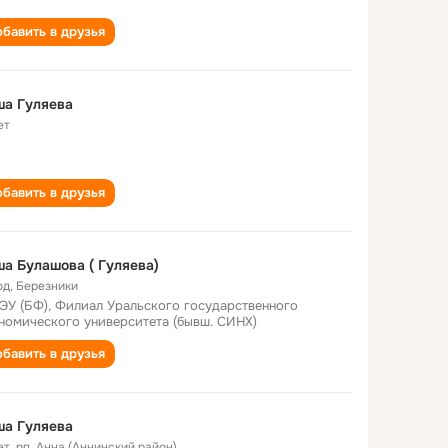
бавить в друзья
ша Гуляева
ет
бавить в друзья
а Булашова ( Гуляева)
од
,
Березники
ЭУ (БФ), Филиал Уральского государственного
номического университета (бывш. СИНХ)
бавить в друзья
ша Гуляева
ет
,
рп. Анна (Аннинский район)