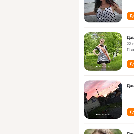
До
Да
22 
11 
До
Да
До
Да