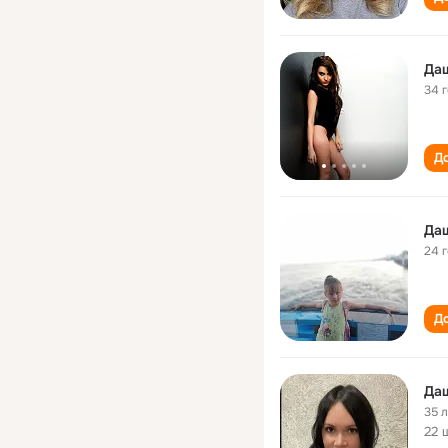
Да
34 
До
Да
24 
До
Даш
35 
22 