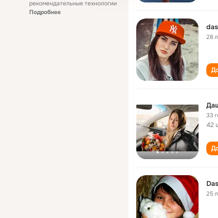
рекомендательные технологии
Подробнее
das
28 
До
Да
33 
42 
До
Das
25 