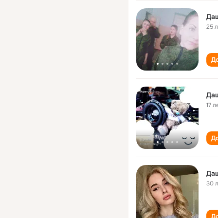
Да
25 
До
Да
17 л
До
Да
30 
До