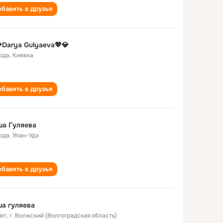
бавить в друзья
Darya Gulyaeva💖💎
года
,
Киевка
бавить в друзья
ша Гуляева
года
,
Улан-Удэ
бавить в друзья
а гуляева
лет
,
г. Волжский (Волгоградская область)