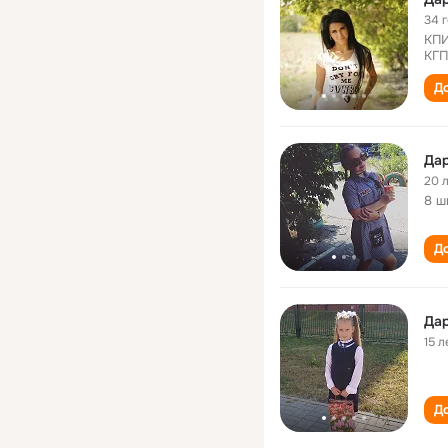
34 
КПИ
КГП
До
Дар
20 
8 ш
До
Дар
15 л
До