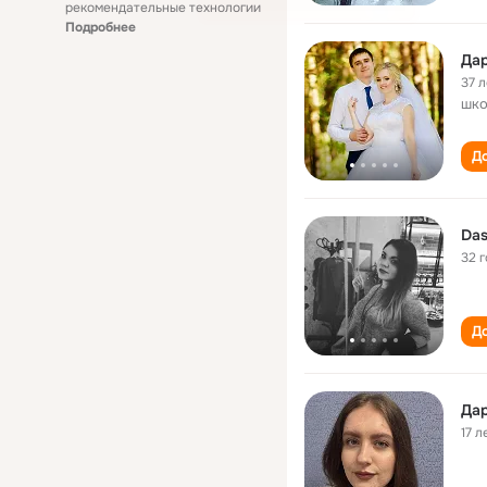
рекомендательные технологии
Подробнее
Дар
37 л
шко
До
Das
32 
До
Дар
17 л