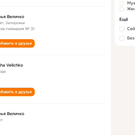
Му
Жен
ья Величко
Ещё
ет
,
Запорожье
Сей
ла-гимназия № 31
Без
бавить в друзья
ha Velichko
года
бавить в друзья
ья Величко
ет