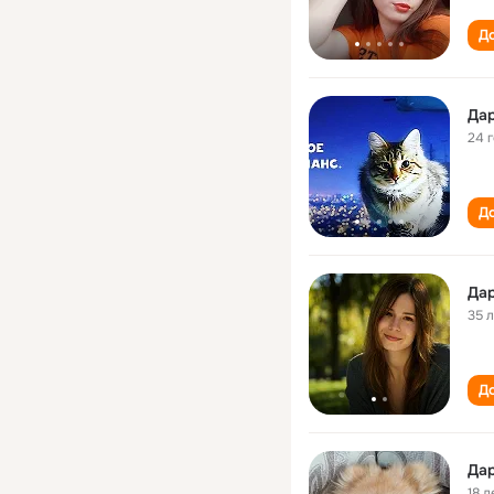
До
Дар
24 
До
Дар
35 
До
Дар
18 л