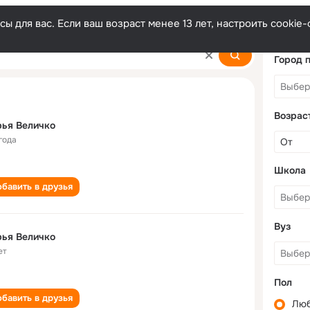
ы для вас. Если ваш возраст менее 13 лет, настроить cooki
Город 
Возрас
ья Величко
года
Школа
бавить в друзья
Вуз
ья Величко
ет
Пол
бавить в друзья
Лю