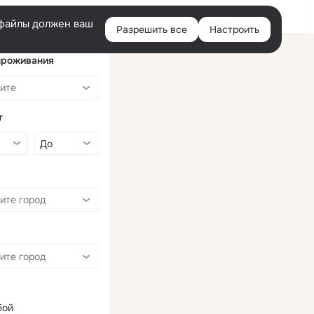
Войти
e-файлы должен ваш
Разрешить все
Настроить
Правая
колонка
проживания
т
бой