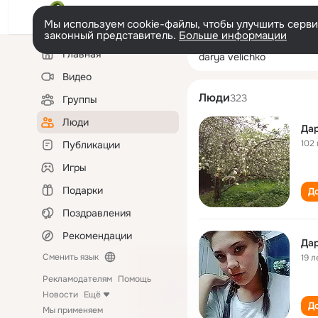
Мы используем cookie-файлы, чтобы улучшить сервис
законный представитель.
Больше информации
Левая
Поиск
Главная
darya velichko
колонка
по
людям
Видео
Люди
323
Группы
Люди
Дар
102 
Публикации
Игры
Подарки
До
Поздравления
Рекомендации
Дар
Сменить язык
19 л
Рекламодателям
Помощь
Новости
Ещё
До
Мы применяем