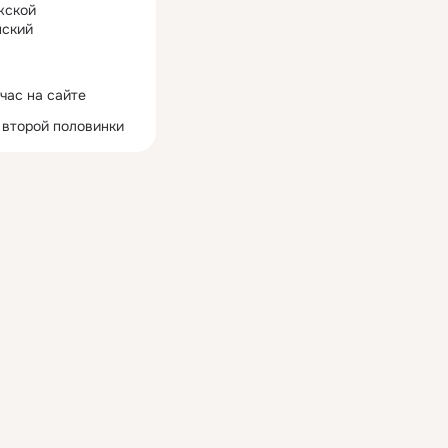
жской
ский
час на сайте
 второй половинки