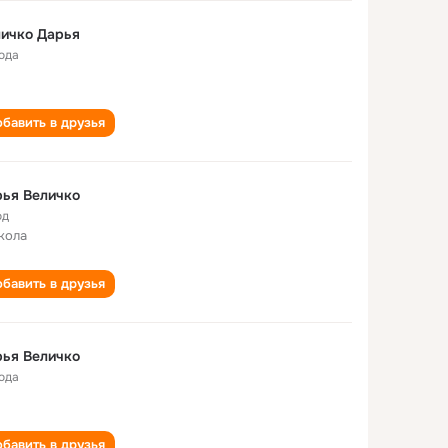
ичко Дарья
года
бавить в друзья
ья Величко
од
кола
бавить в друзья
ья Величко
года
бавить в друзья