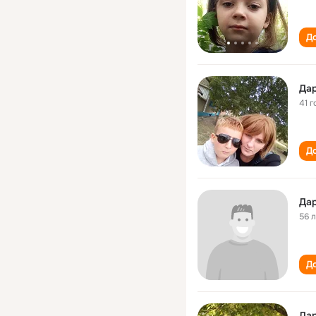
До
Дар
41 г
До
Дар
56 
До
Дар