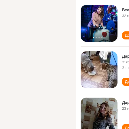
Вел
32 
До
Дар
21 г
3 ш
До
Дар
23 
До