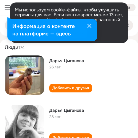
Войти
Мы используем cookie-файлы, чтобы улучшить
сервисы для вас. Если ваш возраст менее 13 лет,
настроить cookie-файлы должен ваш законный
darya tsyganova
Поиск
представитель.
Больше информации
Информация о контенте
по
людям
Разрешить все
Настроить
на платформе — здесь
Люди
174
Дарья Цыганова
26 лет
Добавить в друзья
Дарья Цыганова
28 лет
Добавить в друзья