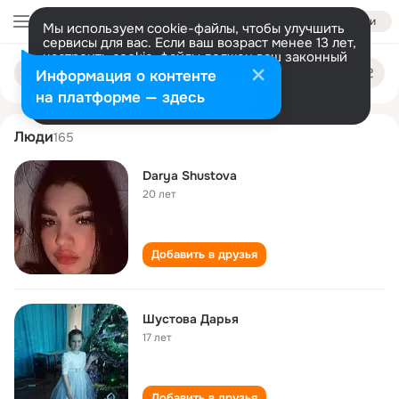
Войти
Мы используем cookie-файлы, чтобы улучшить
сервисы для вас. Если ваш возраст менее 13 лет,
настроить cookie-файлы должен ваш законный
darya shustova
Поиск
представитель.
Больше информации
Информация о контенте
по
людям
Разрешить все
Настроить
на платформе — здесь
Люди
165
Darya Shustova
20 лет
Добавить в друзья
Шустова Дарья
17 лет
Добавить в друзья