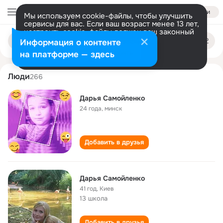
Войти
Мы используем cookie-файлы, чтобы улучшить
сервисы для вас. Если ваш возраст менее 13 лет,
настроить cookie-файлы должен ваш законный
darya samoylenko
Поиск
представитель.
Больше информации
Информация о контенте
по
людям
Разрешить все
Настроить
на платформе — здесь
Люди
266
Дарья Самойленко
24 года
,
минск
Добавить в друзья
Дарья Самойленко
41 год
,
Киев
13 школа
Добавить в друзья