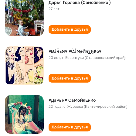
Дарья Горлова (Самойленко )
27 лет
Добавить в друзья
♥ĐåŘьЯ♥ ♥ĈǻМøЙл∑ђҜо♥
20 лет
,
г. Ессентуки (Ставропольский край)
Добавить в друзья
♥ДаРьЯ♥ СаМоЙлЕнКо
22 года
,
с. Журавка (Кантемировский район)
Добавить в друзья