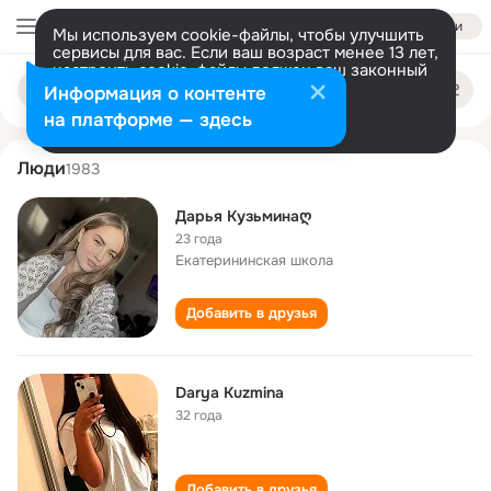
Войти
Мы используем cookie-файлы, чтобы улучшить
сервисы для вас. Если ваш возраст менее 13 лет,
настроить cookie-файлы должен ваш законный
darya kuzmina
Поиск
представитель.
Больше информации
Информация о контенте
по
людям
Разрешить все
Настроить
на платформе — здесь
Люди
1983
Дарья Кузьминаღ
23 года
Екатерининская школа
Добавить в друзья
Darya Kuzmina
32 года
Добавить в друзья