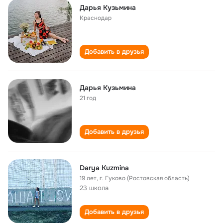
Дарья Кузьмина
Краснодар
Добавить в друзья
Дарья Кузьмина
21 год
Добавить в друзья
Darya Kuzmina
19 лет
,
г. Гуково (Ростовская область)
23 школа
Добавить в друзья