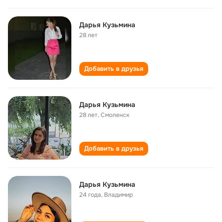
Дарья Кузьмина
28 лет
Добавить в друзья
Дарья Кузьмина
28 лет
,
Смоленск
Добавить в друзья
Дарья Кузьмина
24 года
,
Владимир