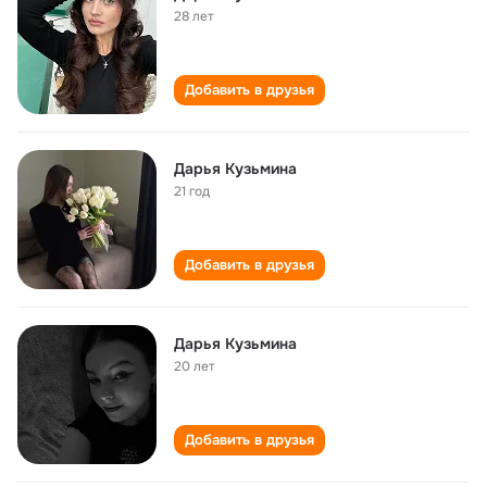
28 лет
Добавить в друзья
Дарья Кузьмина
21 год
Добавить в друзья
Дарья Кузьмина
20 лет
Добавить в друзья