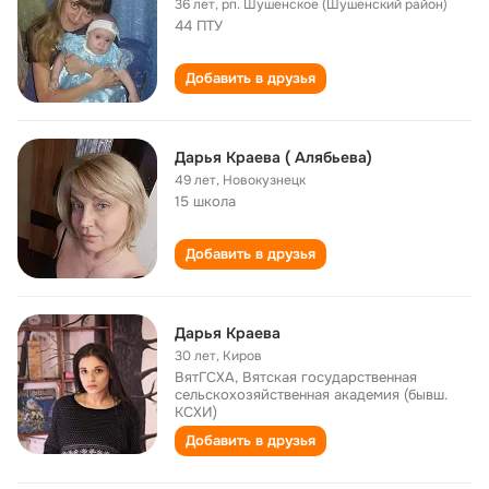
36 лет
,
рп. Шушенское (Шушенский район)
44 ПТУ
Добавить в друзья
Дарья Краева ( Алябьева)
49 лет
,
Новокузнецк
15 школа
Добавить в друзья
Дарья Краева
30 лет
,
Киров
ВятГСХА, Вятская государственная
сельскохозяйственная академия (бывш.
КСХИ)
Добавить в друзья