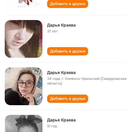
Добавить в друзья
Дарья Краева
37 лет
Добавить в друзья
Дарья Краева
34 года
,
г. Каменск-Уральский (Свердловская
область)
Добавить в друзья
Дарья Краева
51 год