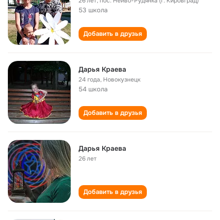
26 лет
,
пос. Нейво-Рудянка (г. Кировград)
53 школа
Добавить в друзья
Дарья Краева
24 года
,
Новокузнецк
54 школа
Добавить в друзья
Дарья Краева
26 лет
Добавить в друзья