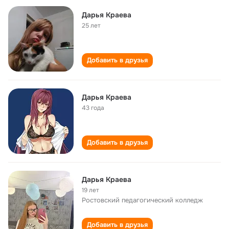
Дарья Краева
25 лет
Добавить в друзья
Дарья Краева
43 года
Добавить в друзья
Дарья Краева
19 лет
Ростовский педагогический колледж
Добавить в друзья