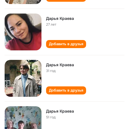
Дарья Краева
27 лет
Добавить в друзья
Дарья Краева
31 год
Добавить в друзья
Дарья Краева
51 год