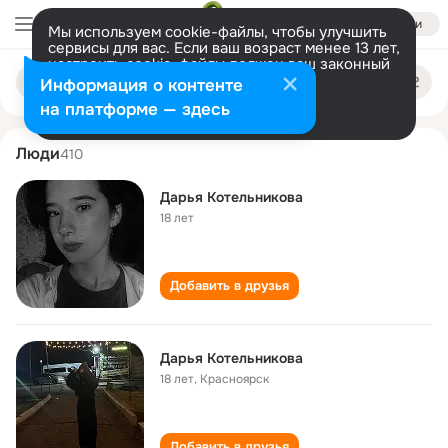
Войти
Мы используем cookie-файлы, чтобы улучшить
сервисы для вас. Если ваш возраст менее 13 лет,
настроить cookie-файлы должен ваш законный
darya kotelnikova
Поиск
представитель.
Больше информации
Информация о контенте
по
людям
Разрешить все
Настроить
на платформе — здесь
Люди
410
Дарья Котельникова
18 лет
Добавить в друзья
Дарья Котельникова
18 лет
,
Красноярск
Добавить в друзья