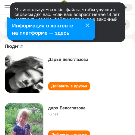
Войти
Мы используем cookie-файлы, чтобы улучшить
сервисы для вас. Если ваш возраст менее 13 лет,
настроить cookie-файлы должен ваш законный
darya beloglazova
Поиск
представитель.
Больше информации
Информация о контенте
по
людям
Разрешить все
Настроить
на платформе — здесь
Люди
121
Дарья Белоглазова
Добавить в друзья
даря Белоглазова
16 лет
Добавить в друзья