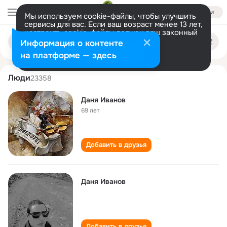
Войти
Мы используем cookie-файлы, чтобы улучшить
сервисы для вас. Если ваш возраст менее 13 лет,
настроить cookie-файлы должен ваш законный
danya ivanov
Поиск
представитель.
Больше информации
Информация о контенте
по
людям
Разрешить все
Настроить
на платформе — здесь
Люди
23358
Даня Иванов
69 лет
Добавить в друзья
Даня Иванов
Добавить в друзья