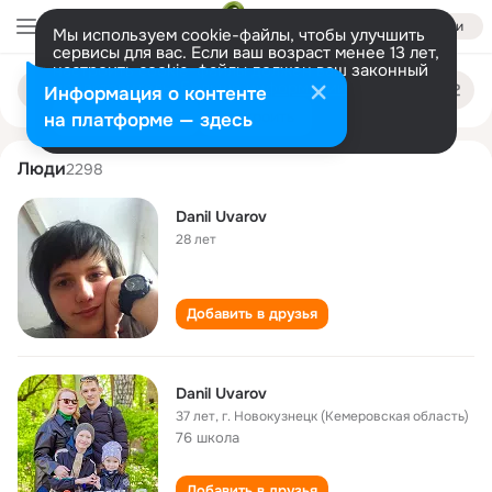
Войти
Мы используем cookie-файлы, чтобы улучшить
сервисы для вас. Если ваш возраст менее 13 лет,
настроить cookie-файлы должен ваш законный
danil uvarov
Поиск
представитель.
Больше информации
Информация о контенте
по
людям
Разрешить все
Настроить
на платформе — здесь
Люди
2298
Danil Uvarov
28 лет
Добавить в друзья
Danil Uvarov
37 лет
,
г. Новокузнецк (Кемеровская область)
76 школа
Добавить в друзья