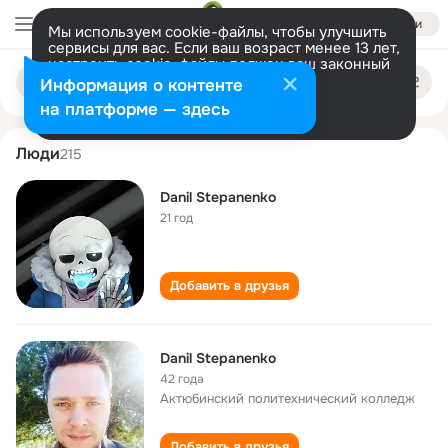
Войти
Мы используем cookie-файлы, чтобы улучшить
сервисы для вас. Если ваш возраст менее 13 лет,
настроить cookie-файлы должен ваш законный
danil stepanenko
Поиск
представитель.
Больше информации
Информация о контенте
по
людям
Разрешить все
Настроить
на платформе — здесь
Люди
215
Danil Stepanenko
21 год
Добавить в друзья
Danil Stepanenko
42 года
Актюбинский политехнический колледж
Добавить в друзья