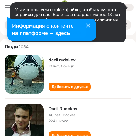
Войти
Мы используем cookie-файлы, чтобы улучшить
сервисы для вас. Если ваш возраст менее 13 лет,
настроить cookie-файлы должен ваш законный
danil rudakov
Поиск
представитель.
Больше информации
Информация о контенте
по
людям
Разрешить все
Настроить
на платформе — здесь
Люди
2034
danil rudakov
18 лет
,
Донецк
Добавить в друзья
Danil Rudakov
40 лет
,
Москва
224 школа
Добавить в друзья