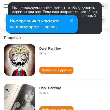
Войти
Мы используем cookie-файлы, чтобы улучшить
сервисы для вас. Если ваш возраст менее 13 лет,
настроить cookie-файлы должен ваш законный
danil panfilov
Поиск
представитель.
Больше информации
Информация о контенте
по
людям
Разрешить все
Настроить
на платформе — здесь
Люди
320
Danil Panfilov
18 лет
Добавить в друзья
Danil Panfilov
27 лет
Добавить в друзья