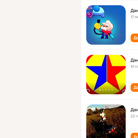
Дан
17 л
До
Дан
51 г
До
Дан
22 
До