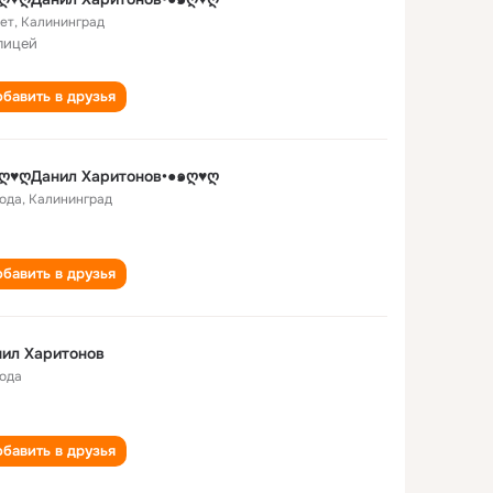
лет
,
Калининград
лицей
бавить в друзья
๑ღ♥ღДанил Харитонов•●๑ღ♥ღ
года
,
Калининград
бавить в друзья
ил Харитонов
года
бавить в друзья