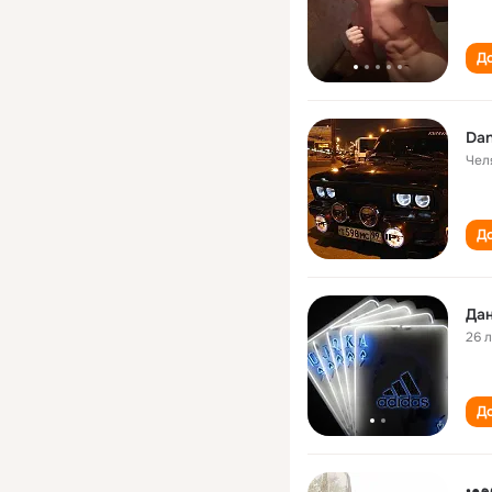
До
Dan
Чел
До
Дан
26 
До
•●