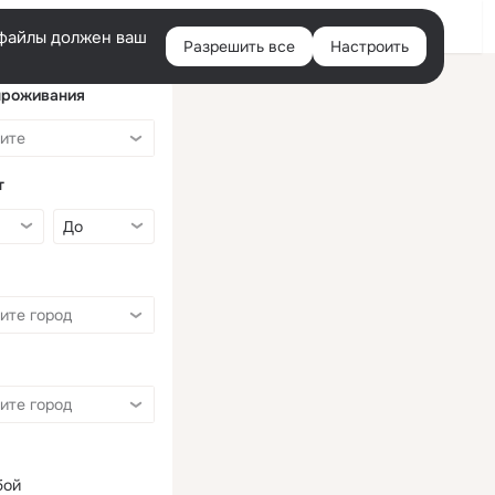
Войти
e-файлы должен ваш
Разрешить все
Настроить
Правая
колонка
проживания
т
бой