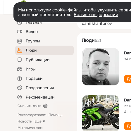
Мы используем cookie-файлы, чтобы улучшить сервис
законный представитель.
Больше информации
Левая
Поиск
Главная
danil kharitonov
колонка
по
людям
Видео
Люди
521
Группы
Люди
Dan
34 
Публикации
Игры
Подарки
До
Поздравления
Рекомендации
Dan
Сменить язык
22 
4 ш
Рекламодателям
Помощь
Новости
Ещё
До
Мы применяем