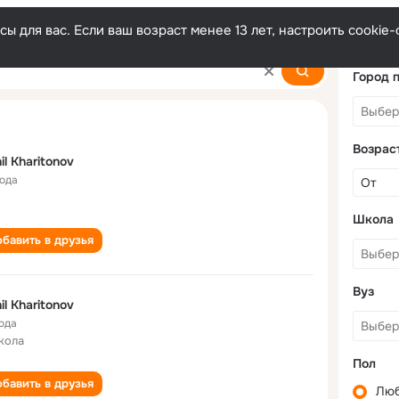
ы для вас. Если ваш возраст менее 13 лет, настроить cooki
Город 
Возрас
il Kharitonov
года
Школа
бавить в друзья
Вуз
il Kharitonov
года
кола
Пол
бавить в друзья
Лю