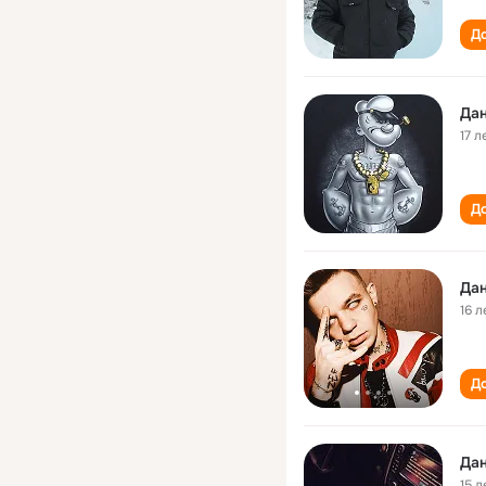
До
Дан
17 л
До
Дан
16 л
До
Дан
15 л