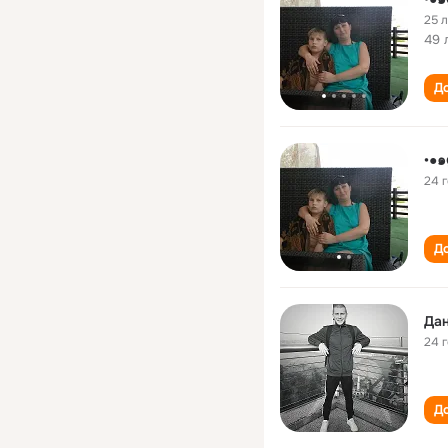
25 
49 
До
•●
24 
До
Дан
24 
До