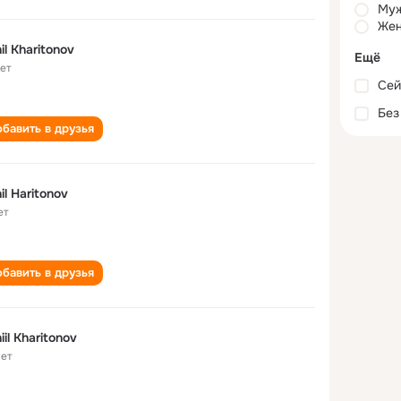
Му
Жен
il Kharitonov
Ещё
лет
Сей
Без
бавить в друзья
il Haritonov
ет
бавить в друзья
iil Kharitonov
лет