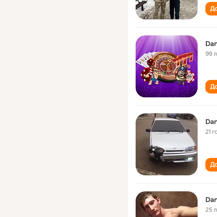
До
Dan
99 
До
Dan
21 г
До
Dan
25 