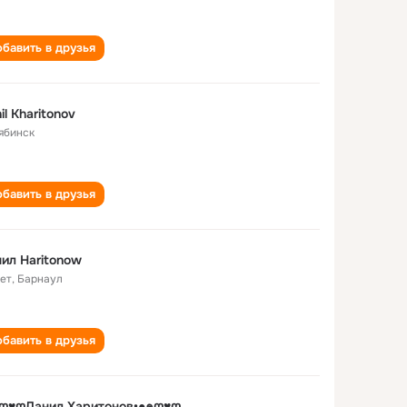
бавить в друзья
il Kharitonov
ябинск
бавить в друзья
ил Haritonow
лет
,
Барнаул
бавить в друзья
๑ღ♥ღДанил Харитонов•●๑ღ♥ღ