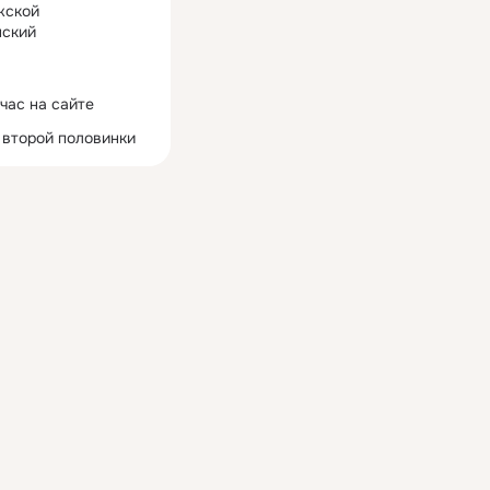
жской
ский
час на сайте
 второй половинки