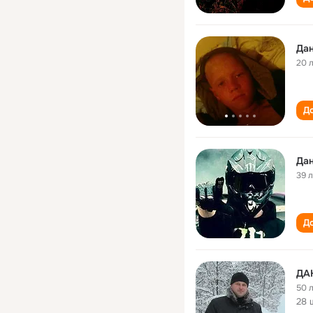
Дан
20 
До
Дан
39 
До
ДА
50 
28 