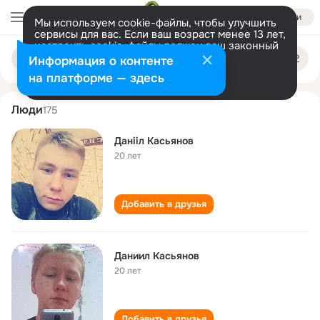
Войти
Мы используем cookie-файлы, чтобы улучшить
сервисы для вас. Если ваш возраст менее 13 лет,
настроить cookie-файлы должен ваш законный
danil kasyanov
Поиск
представитель.
Больше информации
Информация о контенте
по
людям
Разрешить все
Настроить
на платформе — здесь
Люди
175
Данііл Касьянов
20 лет
Добавить в друзья
Даниил Касьянов
20 лет
Добавить в друзья