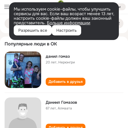
Войти
Мы используем cookie-файлы, чтобы улучшить
сервисы для вас. Если ваш возраст менее 13 лет,
настроить cookie-файлы должен ваш законный
danil gomaz
Поиск
представитель.
Больше информации
по
людям
Разрешить все
Настроить
Популярные люди в ОК
данил гомаз
20 лет
,
Нерюнгри
Добавить в друзья
Даниил Гомазов
67 лет
,
Алмаата
Добавить в друзья