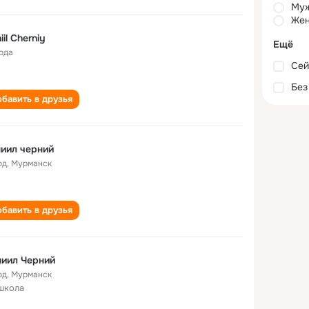
Му
Жен
iil Cherniy
Ещё
года
Сей
Без
бавить в друзья
иил черний
од
,
Мурманск
бавить в друзья
иил Черний
од
,
Мурманск
школа