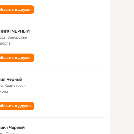
бавить в друзья
НИИЛ ЧЁРНЫЙ
года
,
Запорожье
школа
бавить в друзья
нил Чёрный
од
,
Краматорск
кола
бавить в друзья
ниил Черный
лет
,
Орехов