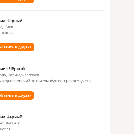
нил Чёрный
од
,
Киев
 школа
бавить в друзья
ниил Чёрный
года
,
Верхнеднепровск
хнеднепровский техникум бухгалтерского учета
бавить в друзья
нил Черный
лет
,
Луганск
школа