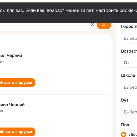
ы для вас. Если ваш возраст менее 13 лет, настроить cooki
Город 
Возрас
ил Черний
лет
Школа
бавить в друзья
Вуз
иил Черний
од
Пол
бавить в друзья
Лю