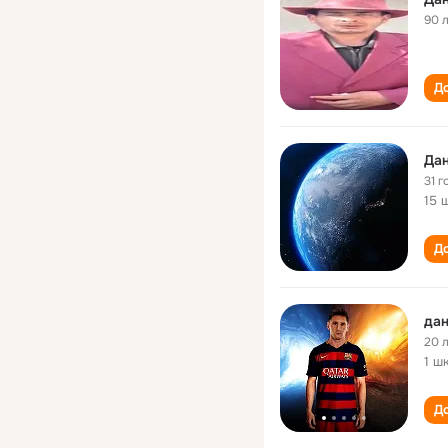
90 
До
Да
31 г
15 
До
дан
20 
1 ш
До