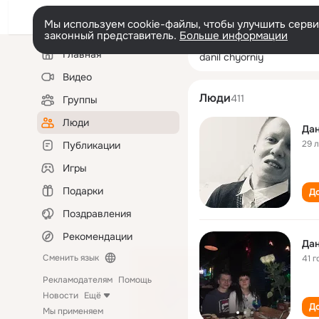
Мы используем cookie-файлы, чтобы улучшить сервис
законный представитель.
Больше информации
Левая
Поиск
Главная
danil chyorniy
колонка
по
людям
Видео
Люди
411
Группы
Люди
Дан
29 
Публикации
Игры
Подарки
До
Поздравления
Рекомендации
Дан
Сменить язык
41 г
Рекламодателям
Помощь
Новости
Ещё
До
Мы применяем