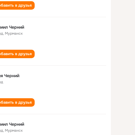
бавить в друзья
иил Черний
од
,
Мурманск
бавить в друзья
я Черний
од
бавить в друзья
иил Черний
од
,
Мурманск