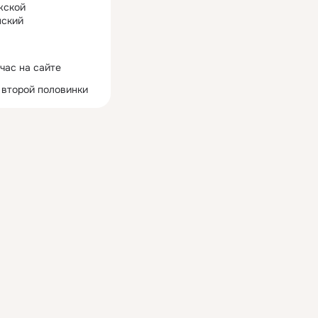
жской
ский
час на сайте
 второй половинки