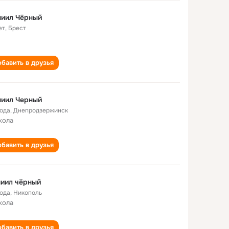
ниил Чёрный
ет
,
Брест
бавить в друзья
ниил Черный
года
,
Днепродзержинск
кола
бавить в друзья
иил чёрный
года
,
Никополь
кола
бавить в друзья