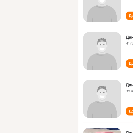
До
Дан
41 г
До
Дан
39 
До
Да