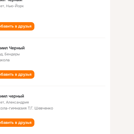
лет
,
Нью-Йорк
бавить в друзья
ниил Черный
од
,
Бендеры
школа
бавить в друзья
иил черный
лет
,
Александрия
кола-гимназия Т.Г. Шевченко
бавить в друзья