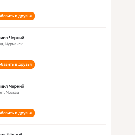
бавить в друзья
иил Черний
од
,
Мурманск
бавить в друзья
иил Черний
лет
,
Москва
бавить в друзья
нил Чёрный