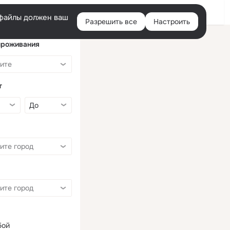
Войти
e-файлы должен ваш
Разрешить все
Настроить
Правая
колонка
проживания
т
бой