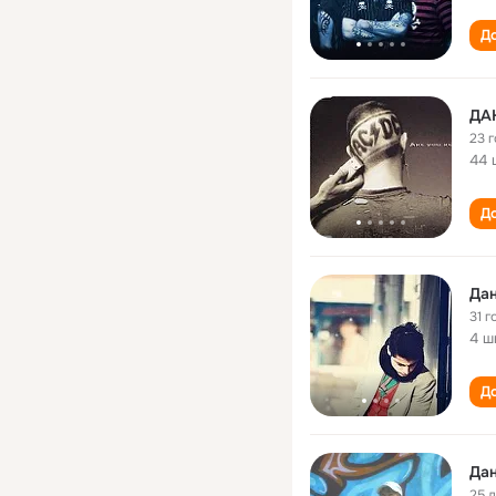
До
ДА
23 
44 
До
Да
31 г
4 ш
До
Да
25 