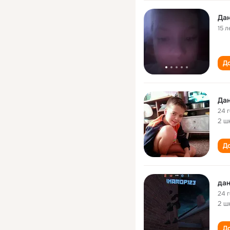
Да
15 л
До
Да
24 
2 ш
До
дан
24 
2 ш
До