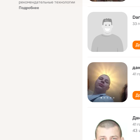
рекомендательные технологии
Подробнее
Dan
33 
До
дан
41 г
До
Дан
41 г
43 