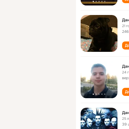
Да
21 г
246
До
Да
24 
вер
До
Да
25 
39 