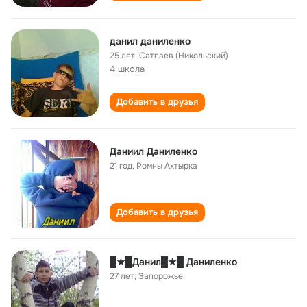
данил даниленко
25 лет
,
Сатпаев (Никольский)
4 школа
Добавить в друзья
Даниил Даниленко
21 год
,
Ромны Ахтырка
Добавить в друзья
█★█Данил█★█ Даниленко
27 лет
,
Запорожье