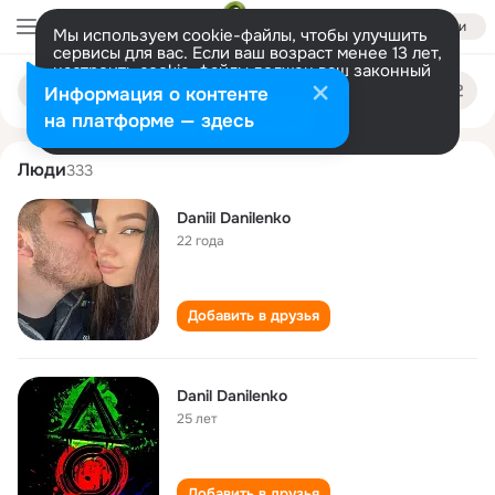
Войти
Мы используем cookie-файлы, чтобы улучшить
сервисы для вас. Если ваш возраст менее 13 лет,
настроить cookie-файлы должен ваш законный
daniil danilenko
Поиск
представитель.
Больше информации
Информация о контенте
по
людям
Разрешить все
Настроить
на платформе — здесь
Люди
333
Daniil Danilenko
22 года
Добавить в друзья
Danil Danilenko
25 лет
Добавить в друзья