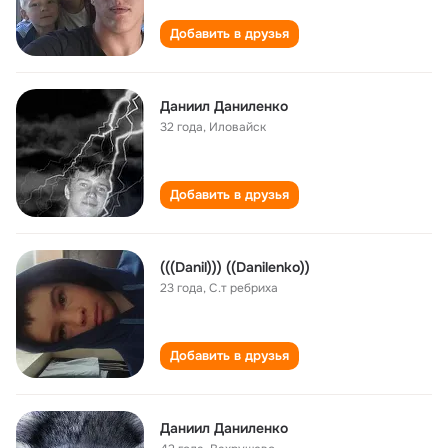
Добавить в друзья
Даниил Даниленко
32 года
,
Иловайск
Добавить в друзья
(((Danil))) ((Danilenko))
23 года
,
С.т ребриха
Добавить в друзья
Даниил Даниленко