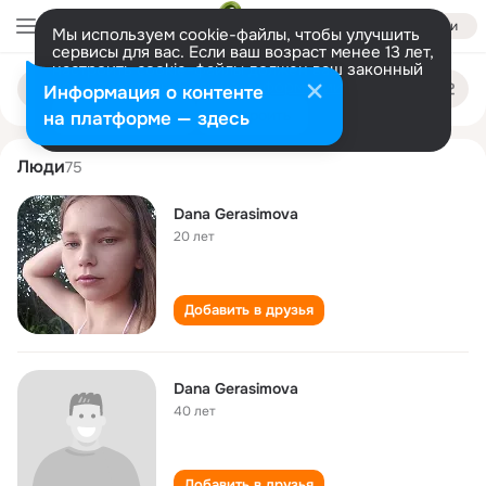
Войти
Мы используем cookie-файлы, чтобы улучшить
сервисы для вас. Если ваш возраст менее 13 лет,
настроить cookie-файлы должен ваш законный
dana gerasimova
Поиск
представитель.
Больше информации
Информация о контенте
по
людям
Разрешить все
Настроить
на платформе — здесь
Люди
75
Dana Gerasimova
20 лет
Добавить в друзья
Dana Gerasimova
40 лет
Добавить в друзья