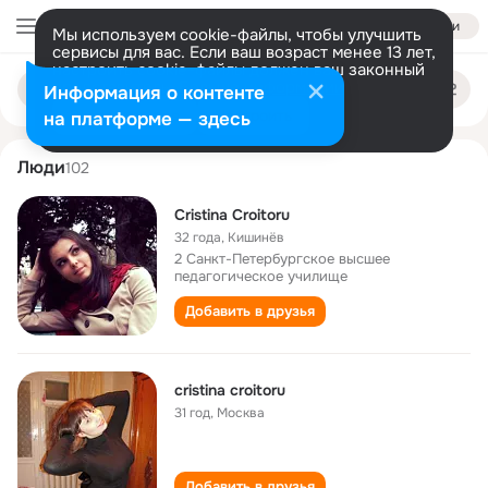
Войти
Мы используем cookie-файлы, чтобы улучшить
сервисы для вас. Если ваш возраст менее 13 лет,
настроить cookie-файлы должен ваш законный
cristina croitoru
Поиск
представитель.
Больше информации
Информация о контенте
по
людям
Разрешить все
Настроить
на платформе — здесь
Люди
102
Cristina Croitoru
32 года
,
Кишинёв
2 Санкт-Петербургское высшее
педагогическое училище
Добавить в друзья
cristina croitoru
31 год
,
Москва
Добавить в друзья