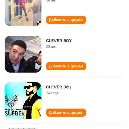
28 лет
Добавить в друзья
CLEVER BOY
28 лет
Добавить в друзья
CLEVER Boy
24 года
Добавить в друзья