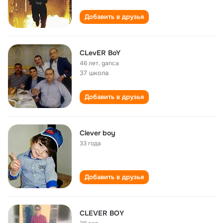
Добавить в друзья
CLevER BoY
46 лет
,
ganca
37 школа
Добавить в друзья
Clever boy
33 года
Добавить в друзья
CLEVER BOY