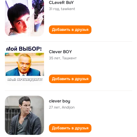
CLeveR BoY
31 год
,
tawkent
Добавить в друзья
Clever BOY
35 лет
,
Ташкент
Добавить в друзья
clever boy
27 лет
,
Andijon
Добавить в друзья