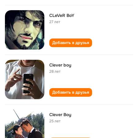
CLeVeR BoY
27 лет
Добавить в друзья
Clever boy
28 лет
Добавить в друзья
Clever Boy
25 лет