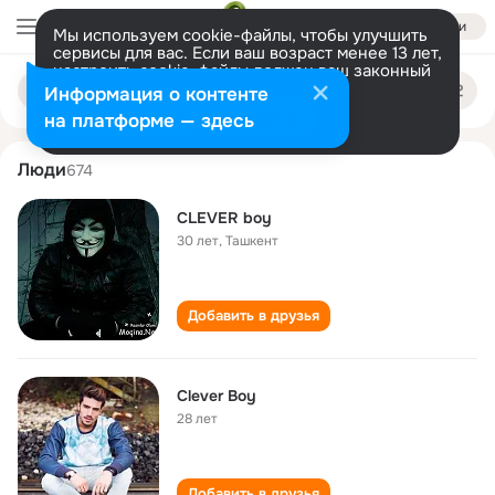
Войти
Мы используем cookie-файлы, чтобы улучшить
сервисы для вас. Если ваш возраст менее 13 лет,
настроить cookie-файлы должен ваш законный
clever boy
Поиск
представитель.
Больше информации
Информация о контенте
по
людям
Разрешить все
Настроить
на платформе — здесь
Люди
674
CLEVER boy
30 лет
,
Ташкент
Добавить в друзья
Clever Boy
28 лет
Добавить в друзья