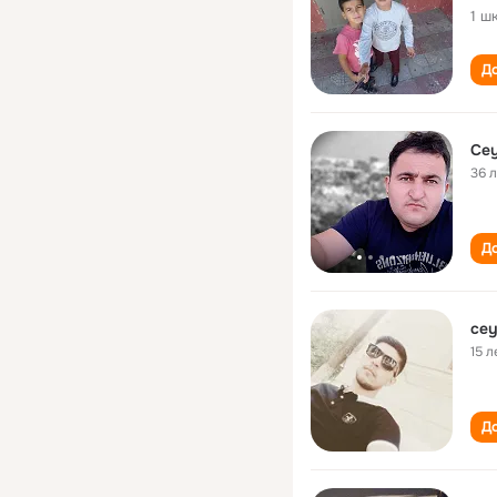
1 ш
До
Cey
36 
До
cey
15 л
До