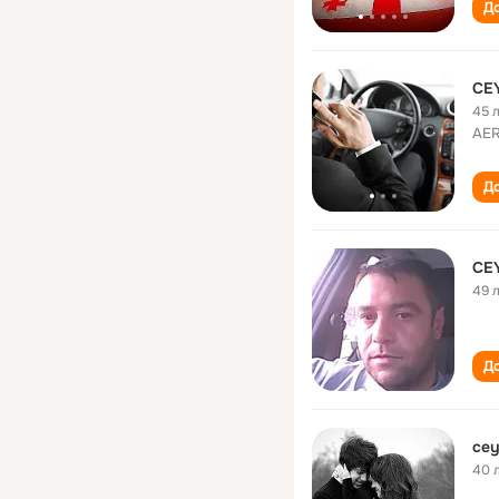
До
CE
45 
AE
До
CE
49 
До
cey
40 