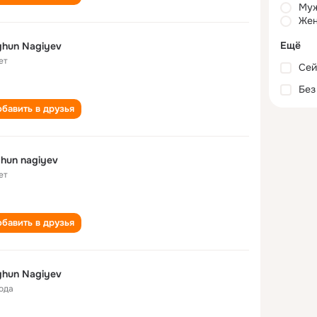
Му
Жен
Ещё
hun Nagiyev
ет
Сей
Без
бавить в друзья
hun nagiyev
ет
бавить в друзья
hun Nagiyev
года