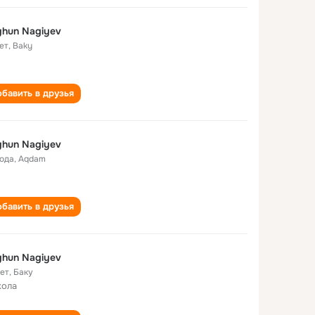
hun Nagiyev
ет
,
Baky
бавить в друзья
hun Nagiyev
года
,
Aqdam
бавить в друзья
hun Nagiyev
лет
,
Баку
кола