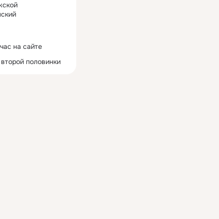
жской
ский
час на сайте
 второй половинки