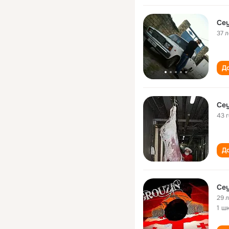
Cey
37 л
До
Cey
43 
До
Cey
29 
1 ш