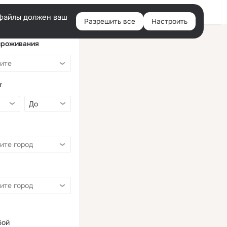
Войти
e-файлы должен ваш
Разрешить все
Настроить
Правая
колонка
проживания
т
бой