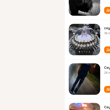
До
cey
36 
До
Cey
26 
До
Cey