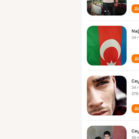
До
Nağ
34 
До
Cey
34 
276
До
56 