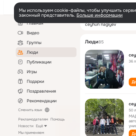
Мы используем cookie-файлы, чтобы улучшить сервис
законный представитель.
Больше информации
Левая
Поиск
Главная
ceyhun nagiyev
колонка
по
людям
Видео
Люди
85
Группы
Люди
cey
36 
Публикации
Игры
Подарки
До
Поздравления
Рекомендации
cey
Сменить язык
50 
МАД
Рекламодателям
Помощь
авт
уни
Новости
Ещё
Мы применяем
До