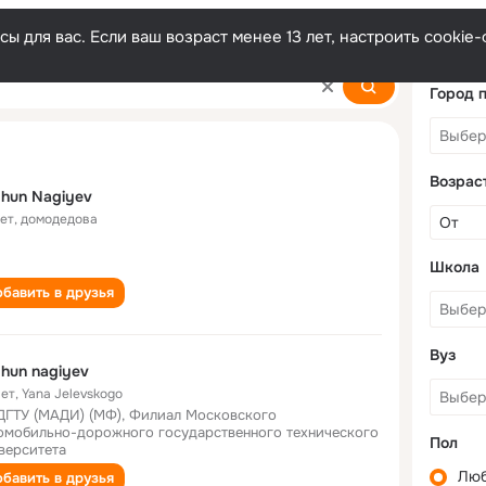
ы для вас. Если ваш возраст менее 13 лет, настроить cooki
Город 
Возрас
hun Nagiyev
лет
,
домодедова
Школа
бавить в друзья
Вуз
hun nagiyev
лет
,
Yana Jelevskogo
ГТУ (МАДИ) (МФ), Филиал Московского
омобильно-дорожного государственного технического
Пол
верситета
Лю
бавить в друзья