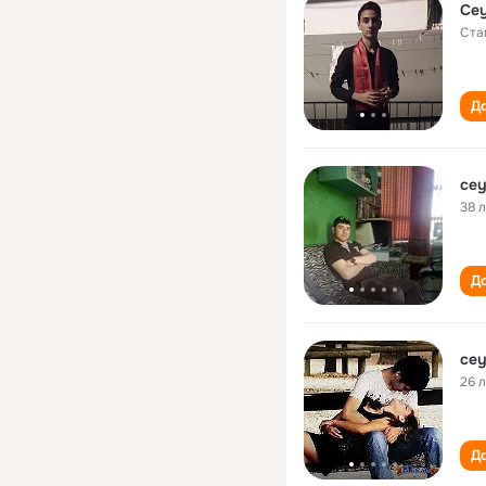
Cey
Ста
До
cey
38 
До
cey
26 
До