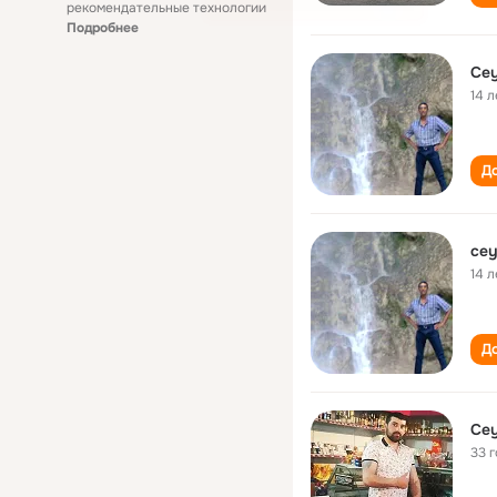
рекомендательные технологии
Подробнее
Cey
14 л
До
cey
14 л
До
Cey
33 