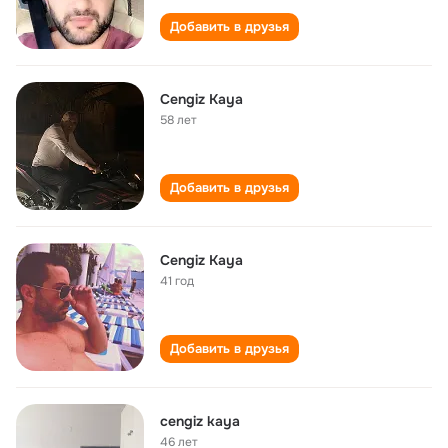
Добавить в друзья
Cengiz Kaya
58 лет
Добавить в друзья
Cengiz Kaya
41 год
Добавить в друзья
cengiz kaya
46 лет