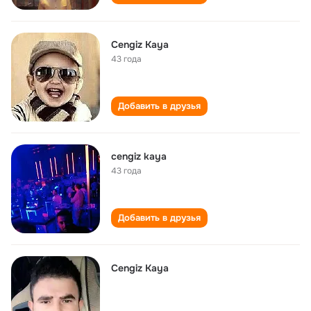
Cengiz Kaya
43 года
Добавить в друзья
cengiz kaya
43 года
Добавить в друзья
Cengiz Kaya