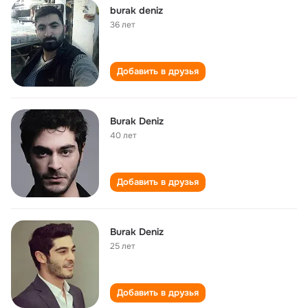
burak deniz
36 лет
Добавить в друзья
Burak Deniz
40 лет
Добавить в друзья
Burak Deniz
25 лет
Добавить в друзья