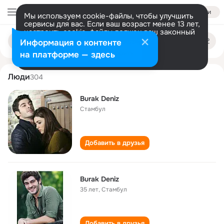
Войти
Мы используем cookie-файлы, чтобы улучшить
сервисы для вас. Если ваш возраст менее 13 лет,
настроить cookie-файлы должен ваш законный
burak deniz
Поиск
представитель.
Больше информации
Информация о контенте
по
людям
Разрешить все
Настроить
на платформе — здесь
Люди
304
Burak Deniz
Стамбул
Добавить в друзья
Burak Deniz
35 лет
,
Стамбул
Добавить в друзья