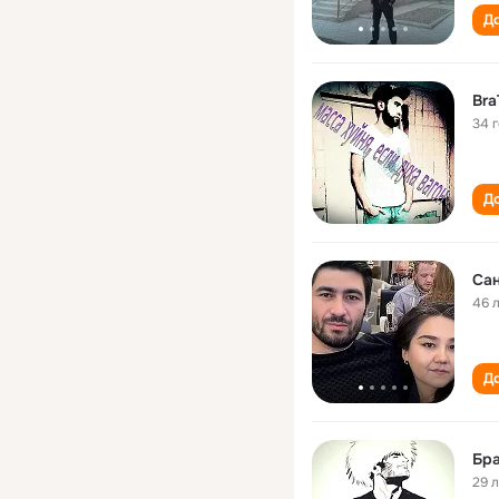
До
Br
34 
До
Сан
46 
До
Бр
29 