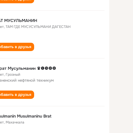
АТ МУСУЛЬМАНИН
лет
,
ТАМ ГДЕ МУСУСУЛЬМАНИ ДАГЕСТАН
бавить в друзья
рат Мусульманин ♛❶❾❽❽
лет
,
Грозный
зненский нефтяной техникум
бавить в друзья
ulmanin Musulmaninu Brat
лет
,
Махачкала