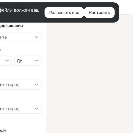
Войти
e-файлы должен ваш
Разрешить все
Настроить
Правая
колонка
проживания
т
бой