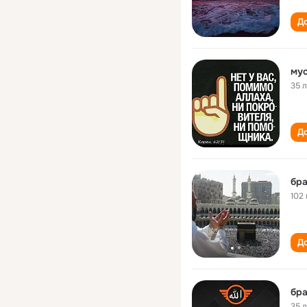
До
мус
35 
До
бра
102 
До
бра
35 