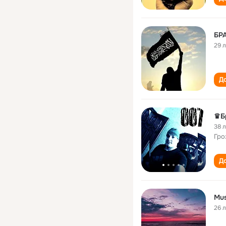
БР
29 
До
♛Б
38 
Гро
До
Mus
26 