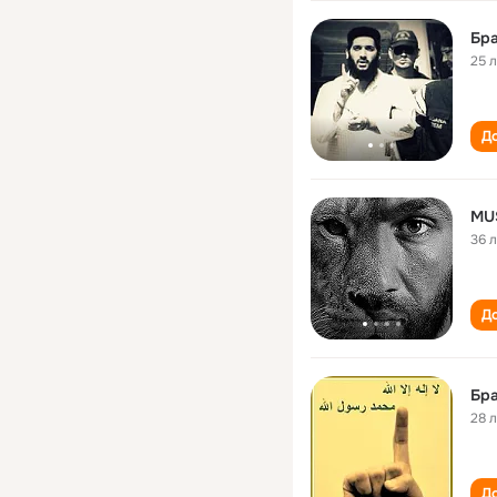
Бра
25 
До
MU
36 
До
Бр
28 
До