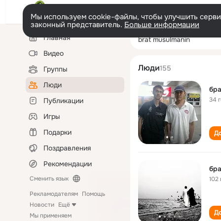
Мы используем cookie-файлы, чтобы улучшить сервис
законный представитель.
Больше информации
Левая
Поиск
Главная
brat musulmanin
колонка
по
людям
Видео
Люди
155
Группы
Люди
бра
34 
Публикации
Игры
Подарки
До
Поздравления
Рекомендации
бра
Сменить язык
102 
Рекламодателям
Помощь
Новости
Ещё
До
Мы применяем