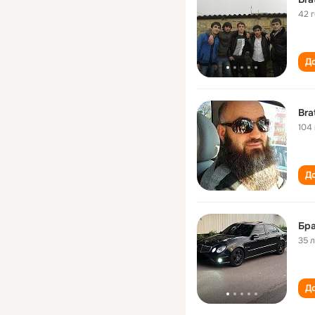
42 
До
Bra
104
До
Бр
35 
До