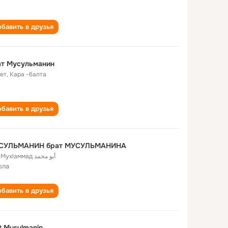
бавить в друзья
ат Мусульманин
лет
,
Кара -балта
бавить в друзья
СУЛЬМАНИН брат МУСУЛЬМАНИНА
Абу Мухlаммад أبو محمد
ола
бавить в друзья
t Musulmanin