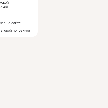
жской
ский
час на сайте
 второй половинки