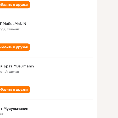
бавить в друзья
aT MuSuLMaNiN
года
,
Ташкент
бавить в друзья
я Брат Musulmanin
лет
,
Андижан
бавить в друзья
ат Мусульманин
лет