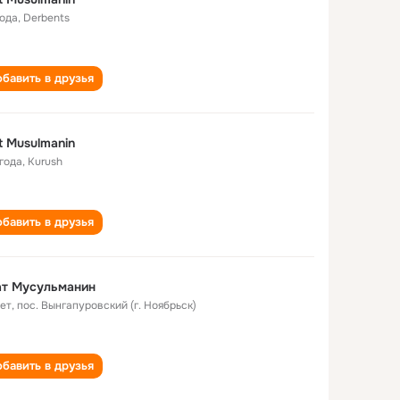
года
,
Derbents
бавить в друзья
t Musulmanin
 года
,
Kurush
бавить в друзья
ат Мусульманин
лет
,
пос. Вынгапуровский (г. Ноябрьск)
бавить в друзья