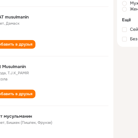
Му
Жен
T musulmanin
Ещё
лет
,
Дамаск
Сей
Без
бавить в друзья
t Musulmanin
года
,
T.J.K_PAMIR
кола
бавить в друзья
т мусульманин
лет
,
Бишкек (Пишпек, Фрунзе)