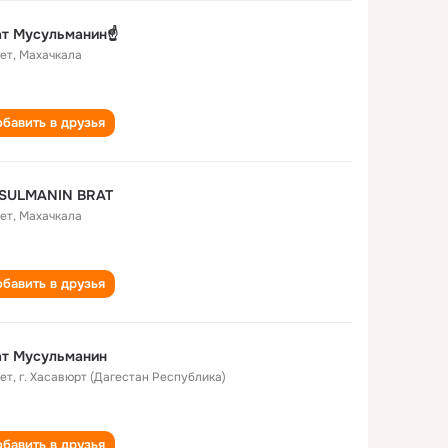
т Мусульманин☝️
лет
,
Махачкала
бавить в друзья
SULMANIN BRAT
лет
,
Махачкала
бавить в друзья
ат Мусульманин
лет
,
г. Хасавюрт (Дагестан Республика)
бавить в друзья