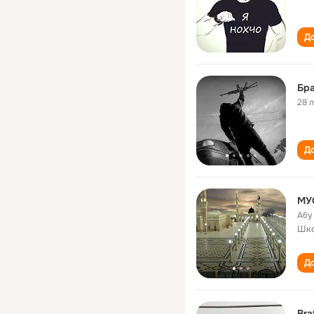
До
Бр
28 
До
МУ
Шк
До
Bra