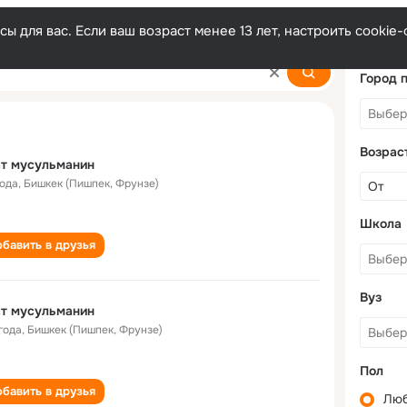
ы для вас. Если ваш возраст менее 13 лет, настроить cooki
Город 
Возрас
т мусульманин
года
,
Бишкек (Пишпек, Фрунзе)
Школа
бавить в друзья
Вуз
т мусульманин
года
,
Бишкек (Пишпек, Фрунзе)
Пол
бавить в друзья
Лю