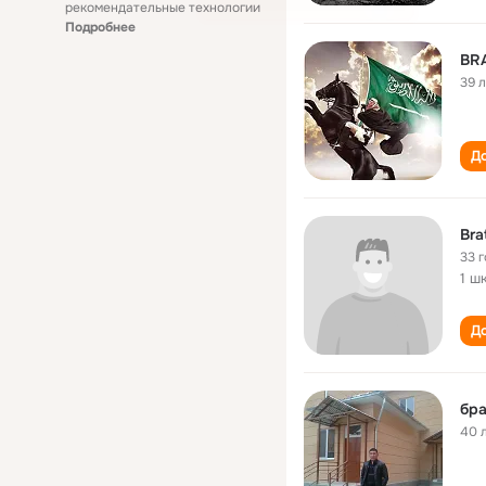
рекомендательные технологии
Подробнее
BRA
39 
До
Bra
33 
1 ш
До
бра
40 